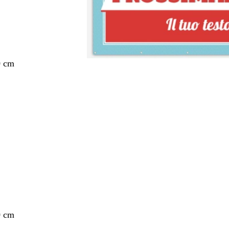
0 cm
nto
0 cm