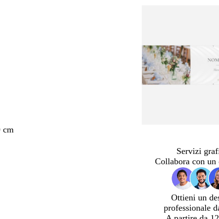
0 cm
Servizi graf
Collabora con un 
Ottieni un de
professionale d
A partire da 12