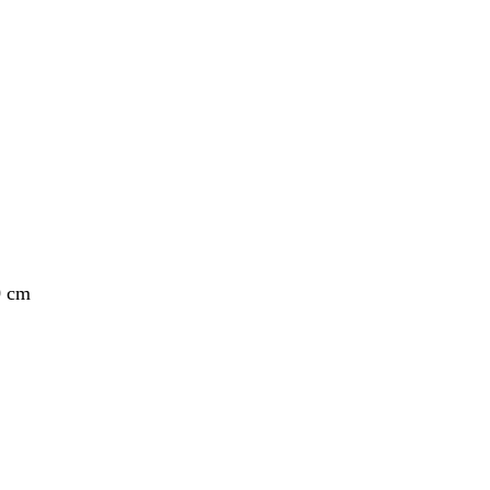
nto
0 cm
nto