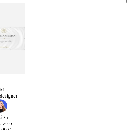
ici
designer
sign
a zero
,00 €