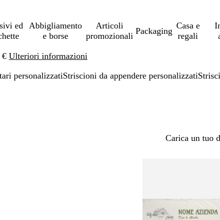
sivi ed
Abbigliamento
Articoli
Casa e
I
Packaging
chette
e borse
promozionali
regali
0 €
Ulteriori informazioni
tari personalizzati
Striscioni da appendere personalizzati
Strisc
Carica un tuo 