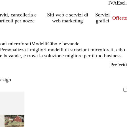
IVA
Incl.
Escl.
nviti, cancelleria e
Siti web e servizi di
Servizi
Offert
articoli per nozze
web marketing
grafici
ioni microforati
Modelli
Cibo e bevande
Personalizza i migliori modelli di striscioni microforati, cibo
e bevande, e trova la soluzione migliore per il tuo business.
Preferiti
design