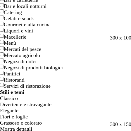
Bar e caffetterie
n
n
Bar e locali notturni
e
e
Catering
Gelati e snack
Gourmet e alta cucina
Liquori e vini
Macellerie
g
g
c
g
t
300 x 10
Menù
r
r
r
r
e
Mercati del pesce
i
i
e
i
r
Mercato agricolo
g
g
m
g
r
Negozi di dolci
i
i
a
i
a
Negozi di prodotti biologici
o
o
o
d
Panifici
c
c
c
i
Ristoranti
h
h
h
S
Servizi di ristorazione
i
i
i
i
Stili e temi
a
a
a
e
Classico
r
r
r
n
Divertente e stravagante
o
o
o
a
Elegante
Fiori e foglie
Grassoso e colorato
300 x 15
Mostra dettagli