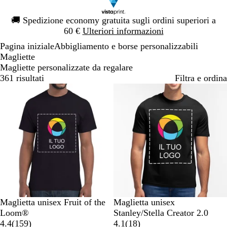
Diapositiva
🚚
Spedizione economy gratuita sugli ordini superiori a
1
60 €
Ulteriori informazioni
di
Pagina iniziale
Abbigliamento e borse personalizzabili
1
Magliette
Magliette personalizzate da regalare
361 risultati
Filtra e ordina
Bestseller
N
B
B
G
A
N
S
B
B
G
Maglietta unisex Fruit of the
Maglietta unisex
e
l
l
r
r
e
a
i
i
i
Loom®
Stanley/Stella Creator 2.0
r
u
u
i
a
1
r
b
a
a
a
1
4.4
(
159
)
4.1
(
18
)