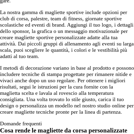
gare.
s
g
l
s
s
o
c
b
s
o
c
e
a
c
c
r
e
o
c
La nostra gamma di magliette sportive include opzioni per
e
/
n
e
u
e
n
s
e
club di corsa, palestre, team di fitness, giornate sportive
n
T
g
n
r
s
t
c
n
scolastiche ed eventi di brand. Aggiungi il tuo logo, i dettagli
t
u
e
t
o
c
e
u
t
dello sponsor, la grafica o un messaggio motivazionale per
e
r
e
e
/
r
e
creare magliette sportive personalizzate adatte alla tua
m
c
/
n
N
o
/
attività. Dai piccoli gruppi di allenamento agli eventi su larga
é
h
N
t
e
N
scala, puoi scegliere le quantità, i colori e le vestibilità più
l
e
e
e
r
e
adatti al tuo team.
a
s
r
/
o
r
n
e
o
N
o
I metodi di decorazione variano in base al prodotto e possono
g
m
e
includere tecniche di stampa progettate per rimanere nitide e
e
é
r
vivaci anche dopo un uso regolare. Per ottenere i migliori
/
l
o
risultati, segui le istruzioni per la cura fornite con la
C
a
maglietta scelta e lavala al rovescio alla temperatura
o
n
consigliata. Una volta trovato lo stile giusto, carica il tuo
r
g
design o personalizza un modello nel nostro studio online per
a
e
creare magliette tecniche pronte per la linea di partenza.
l
l
Domande frequenti
o
Cosa rende le magliette da corsa personalizzate