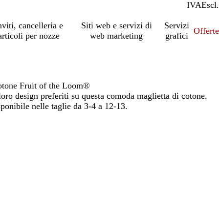
IVA
Incl.
Escl.
nviti, cancelleria e
Siti web e servizi di
Servizi
Offert
articoli per nozze
web marketing
grafici
tone Fruit of the Loom®
loro design preferiti su questa comoda maglietta di cotone.
ponibile nelle taglie da 3-4 a 12-13.
io