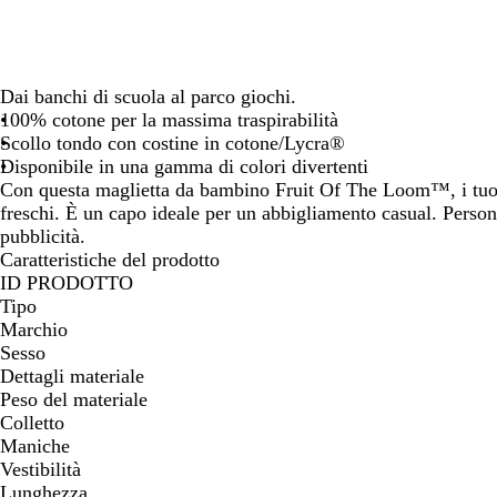
spostarti
spostarti
spos
Dai banchi di scuola al parco giochi.
100% cotone per la massima traspirabilità
Scollo tondo con costine in cotone/Lycra®
Disponibile in una gamma di colori divertenti
Con questa maglietta da bambino Fruit Of The Loom™, i tuoi
freschi. È un capo ideale per un abbigliamento casual. Personal
pubblicità.
Caratteristiche del prodotto
ID PRODOTTO
Tipo
Marchio
Sesso
Dettagli materiale
Peso del materiale
Colletto
Maniche
Vestibilità
Lunghezza