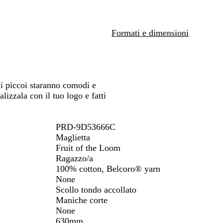
r
a
r
l
e
l
tarti
spostarti
i
o
i
a
c
a
n
Formati e dimensioni
o
g
e
 piccoi staranno comodi e
izzala con il tuo logo e fatti
PRD-9D53666C
Maglietta
Fruit of the Loom
Ragazzo/a
100% cotton, Belcoro® yarn
None
Scollo tondo accollato
Maniche corte
None
630mm