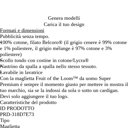
c
l
e
t
n
l
o
o
m
y
y
c
h
i
s
t
a
e
n
t
é
s
e
i
v
c
r
e
t
l
c
n
Genera modelli
a
a
u
i
i
a
u
e
Carica il tuo design
r
r
c
g
n
r
r
Formati e dimensioni
o
o
o
l
g
o
e
Pubblicità senza tempo.
i
e
100% cotone, filato Belcoro® (il grigio cenere è 99% cotone
a
e 1% poliestere, il grigio mélange è 97% cotone e 3%
poliestere)
Scollo tondo con costine in cotone/Lycra®
Nastrino da spalla a spalla nello stesso tessuto.
Lavabile in lavatrice
Con la maglietta Fruit of the Loom™ da uomo Super
Premium è sempre il momento giusto per mettere in mostra il
tuo marchio, sia se la indossi da sola o sotto un cardigan.
Devi solo aggiungere il tuo logo.
Caratteristiche del prodotto
ID PRODOTTO
PRD-318D7E73
Tipo
Maglietta