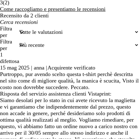
2
3
(
2
)
recensioni
Come raccogliamo e presentiamo le recensioni
Recensito da 2 clienti
I
miei
Filtra
termini
per
di
Filtra
ricerca
per
1
difettosa
15 mag 2025
|
anna
|
Acquirente verificato
Purtroppo, pur avendo scelto questa t-shirt perchè descritta
nel sito come di migliore qualità, la manica è scucita, Visto il
costo non dovrebbe succedere. Peccato.
Risposta del servizio assistenza clienti Vistaprint:
Siamo desolati per lo stato in cui avete ricevuto la maglietta
e vi garantiamo che indipendentemente dal prezzo, questo
non accade in genere, perché desideriamo solo prodotti di
ottima qualità realizzati al meglio. Vogliamo rimediare, per
questo, vi abbiamo fatto un ordine nuovo a carico nostro con
arrivo per il 30/05 sempre allo stesso indirizzo e anche il