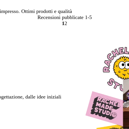
 impresso. Ottimi prodotti e qualità
Recensioni pubblicate
1-5
1
2
vai
vai
alla
alla
pagina
pagina
1
2
ettazione, dalle idee iniziali