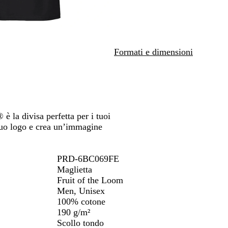
i
r
e
spostarti
a
o
Formati e dimensioni
è la divisa perfetta per i tuoi
 tuo logo e crea un’immagine
PRD-6BC069FE
Maglietta
Fruit of the Loom
Men, Unisex
100% cotone
190 g/m²
Scollo tondo