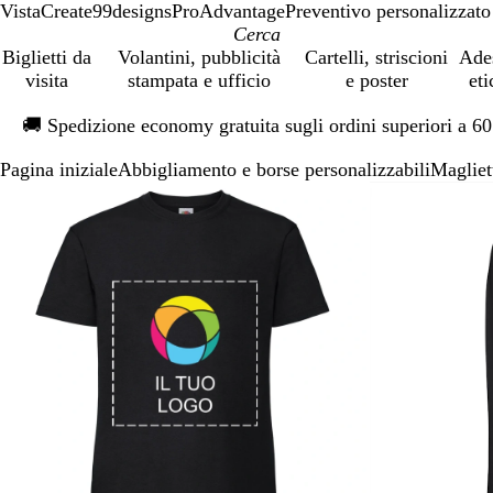
VistaCreate
99designs
ProAdvantage
Preventivo personalizzato
Biglietti da
Volantini, pubblicità
Cartelli, striscioni
Ade
visita
stampata e ufficio
e poster
eti
Diapositiva
🚚
Spedizione economy gratuita sugli ordini superiori a 6
1
di
Pagina iniziale
Abbigliamento e borse personalizzabili
Magliet
1
Diapositiva
L’immagine
Ingrandito
Usa
Clicca
1
può
a
i
per
di
essere
minimo
comandi
allargare
2
ingrandita
+
e
+
per
ingrandire
o
ridurre
e
le
frecce
per