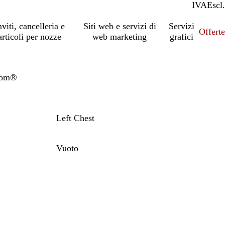
IVA
Incl.
Escl.
nviti, cancelleria e
Siti web e servizi di
Servizi
Offert
articoli per nozze
web marketing
grafici
Loom®
Left Chest
Vuoto
io