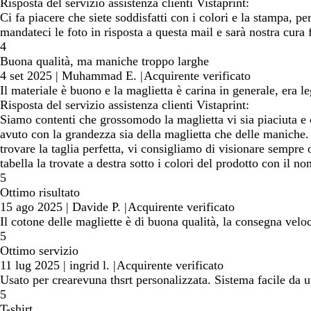
Risposta del servizio assistenza clienti Vistaprint:
Ci fa piacere che siete soddisfatti con i colori e la stampa, p
mandateci le foto in risposta a questa mail e sarà nostra cura f
4
Buona qualità, ma maniche troppo larghe
4 set 2025
|
Muhammad E.
|
Acquirente verificato
Il materiale è buono e la maglietta è carina in generale, era
Risposta del servizio assistenza clienti Vistaprint:
Siamo contenti che grossomodo la maglietta vi sia piaciuta e c
avuto con la grandezza sia della maglietta che delle maniche. 
trovare la taglia perfetta, vi consigliamo di visionare sempre
tabella la trovate a destra sotto i colori del prodotto con il no
5
Ottimo risultato
15 ago 2025
|
Davide P.
|
Acquirente verificato
Il cotone delle magliette è di buona qualità, la consegna velo
5
Ottimo servizio
11 lug 2025
|
ingrid l.
|
Acquirente verificato
Usato per crearevuna thsrt personalizzata. Sistema facile da u
5
T-shirt