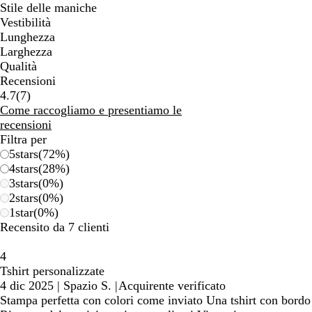
Stile delle maniche
Vestibilità
Lunghezza
Larghezza
Qualità
Recensioni
7
4.7
(
7
)
recensioni
Come raccogliamo e presentiamo le
recensioni
Filtra per
5
stars
(
72
%)
4
stars
(
28
%)
3
stars
(
0
%)
2
stars
(
0
%)
1
star
(
0
%)
Recensito da 7 clienti
4
Tshirt personalizzate
4 dic 2025
|
Spazio S.
|
Acquirente verificato
Stampa perfetta con colori come inviato Una tshirt con bordo 