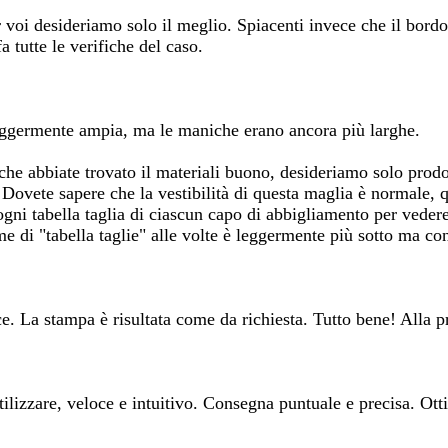
er voi desideriamo solo il meglio. Spiacenti invece che il bordo
a tutte le verifiche del caso.
 leggermente ampia, ma le maniche erano ancora più larghe.
he abbiate trovato il materiali buono, desideriamo solo prodott
Dovete sapere che la vestibilità di questa maglia è normale, q
 ogni tabella taglia di ciascun capo di abbigliamento per veder
me di "tabella taglie" alle volte è leggermente più sotto ma cons
ce. La stampa è risultata come da richiesta. Tutto bene! Alla 
tilizzare, veloce e intuitivo. Consegna puntuale e precisa. Ot