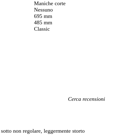
Maniche corte
Nessuno
695 mm
485 mm
Classic
I
miei
termini
di
ricerca
sotto non regolare, leggermente storto