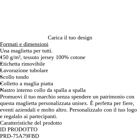
l
d
d
u
g
d
g
r
a
a
d
d
s
m
g
n
d
n
o
l
e
e
r
i
e
i
a
c
e
e
o
a
i
c
e
c
o
b
m
r
o
a
o
c
h
m
f
r
o
o
a
i
o
e
o
c
u
m
i
i
i
e
i
c
o
s
l
h
x
é
t
a
l
l
n
q
n
c
a
i
l
e
r
i
c
o
u
e
Carica il tuo design
o
a
a
m
o
t
e
a
Formati e dimensioni
r
n
é
a
Una maglietta per tutti.
o
g
l
r
150 g/m², tessuto jersey 100% cotone
e
a
e
Etichetta rimovibile
n
Lavorazione tubolare
g
Scollo tondo
e
Colletto a maglia piatta
Nastro interno collo da spalla a spalla
Promuovi il tuo marchio senza spendere un patrimonio con
questa maglietta personalizzata unisex. È perfetta per fiere,
eventi aziendali e molto altro. Personalizzalo con il tuo logo
e regalalo ai partecipanti.
Caratteristiche del prodotto
ID PRODOTTO
PRD-75A79FBD