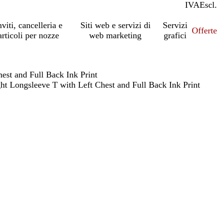
IVA
Incl.
Escl.
nviti, cancelleria e
Siti web e servizi di
Servizi
Offert
articoli per nozze
web marketing
grafici
est and Full Back Ink Print
t Longsleeve T with Left Chest and Full Back Ink Print
io