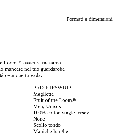
u
y
G
spostarti
spostarti
spostarti
e
r
e
Formati e dimensioni
y
the Loom™ assicura massima
può mancare nel tuo guardaroba
ità ovunque tu vada.
PRD-R1PSWIUP
Maglietta
Fruit of the Loom®
Men, Unisex
100% cotton single jersey
None
Scollo tondo
Maniche lunghe