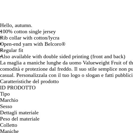
spostarti
spostarti
spostarti
spostarti
spostarti
Hello, autumn.
100% cotton single jersey
Rib collar with cotton/lycra
Open-end yarn with Belcoro®
Regular fit
Also available with double sided printing (front and back)
La maglia a maniche lunghe da uomo Valueweight Fruit of 
comodità e protezione dal freddo. Il suo stile semplice non 
casual. Personalizzala con il tuo logo o slogan e fatti pubblic
Caratteristiche del prodotto
ID PRODOTTO
Tipo
Marchio
Sesso
Dettagli materiale
Peso del materiale
Colletto
Maniche