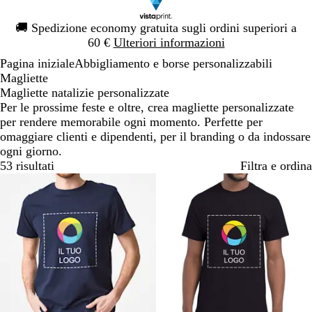
Diapositiva
🚚
Spedizione economy gratuita sugli ordini superiori a
1
60 €
Ulteriori informazioni
di
Pagina iniziale
Abbigliamento e borse personalizzabili
1
Magliette
Magliette natalizie personalizzate
Per le prossime feste e oltre, crea magliette personalizzate
per rendere memorabile ogni momento. Perfette per
omaggiare clienti e dipendenti, per il branding o da indossare
ogni giorno.
53 risultati
Filtra e ordina
Bestseller