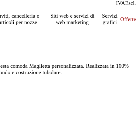
IVA
Incl.
Escl.
nviti, cancelleria e
Siti web e servizi di
Servizi
Offert
articoli per nozze
web marketing
grafici
 questa comoda Maglietta personalizzata. Realizzata in 100%
tondo e costruzione tubolare.
io