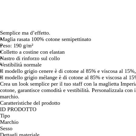
spostarti
spostarti
spostarti
spostarti
spostarti
Semplice ma d’effetto.
Maglia rasata 100% cotone semipettinato
Peso: 190 g/m²
Colletto a costine con elastan
Nastro di rinforzo sul collo
Vestibilità normale
Il modello grigio cenere è di cotone al 85% e viscosa al 15%
Il modello grigio mélange è di cotone al 85% e viscosa al 1
Crea un look semplice per il tuo staff con la maglietta Imperi
cotone, garantisce comodità e vestibilità. Personalizzala con 
marchio.
Caratteristiche del prodotto
ID PRODOTTO
Tipo
Marchio
Sesso
Dettagli materiale