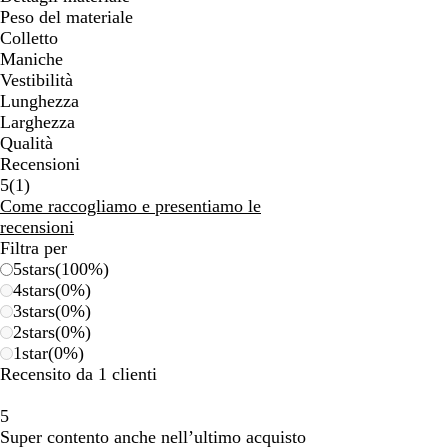
Peso del materiale
Colletto
Maniche
Vestibilità
Lunghezza
Larghezza
Qualità
Recensioni
1
5
(
1
)
recensioni
Come raccogliamo e presentiamo le
recensioni
Filtra per
5
stars
(
100
%)
4
stars
(
0
%)
3
stars
(
0
%)
2
stars
(
0
%)
1
star
(
0
%)
Recensito da 1 clienti
5
Super contento anche nell’ultimo acquisto