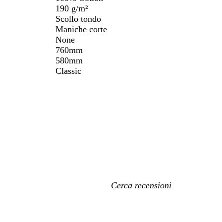
190 g/m²
Scollo tondo
Maniche corte
None
760mm
580mm
Classic
I
miei
termini
di