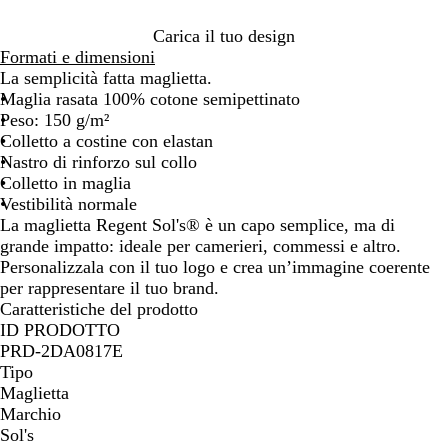
r
e
u
u
k
l
p
e
u
l
e
i
e
r
a
c
a
y
i
e
d
t
c
c
e
e
e
e
o
l
e
r
v
n
y
p
v
k
n
n
y
e
u
a
Carica il tuo design
e
n
w
e
n
o
i
k
l
y
g
k
r
Formati e dimensioni
n
a
e
e
o
La semplicità fatta maglietta.
Maglia rasata 100% cotone semipettinato
Peso: 150 g/m²
Colletto a costine con elastan
Nastro di rinforzo sul collo
Colletto in maglia
Vestibilità normale
La maglietta Regent Sol's® è un capo semplice, ma di
grande impatto: ideale per camerieri, commessi e altro.
Personalizzala con il tuo logo e crea un’immagine coerente
per rappresentare il tuo brand.
Caratteristiche del prodotto
ID PRODOTTO
PRD-2DA0817E
Tipo
Maglietta
Marchio
Sol's