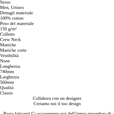
Sesso
Men, Unisex
Dettagli materiale
100% cotton
Peso del materiale
150 g/m²
Colletto
Crew Neck
Maniche
Maniche corte
Vestibilità
None
Lunghezza
740mm
Larghezza
560mm
Qualità
Classic
Collabora con un designer
Creiamo noi il tuo design
Basta faticare! Ci occuperemo noi dell’intera procedura di