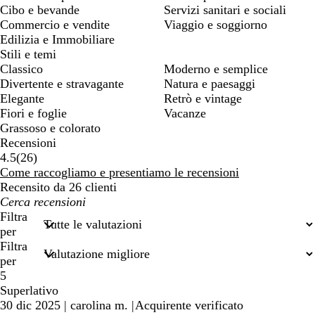
Cibo e bevande
Servizi sanitari e sociali
Commercio e vendite
Viaggio e soggiorno
Edilizia e Immobiliare
Stili e temi
Classico
Moderno e semplice
Divertente e stravagante
Natura e paesaggi
Elegante
Retrò e vintage
Fiori e foglie
Vacanze
Grassoso e colorato
Recensioni
26
4.5
(
26
)
recensioni
Come raccogliamo e presentiamo le recensioni
Recensito da 26 clienti
I
miei
Filtra
termini
per
di
Filtra
ricerca
per
5
Superlativo
30 dic 2025
|
carolina m.
|
Acquirente verificato