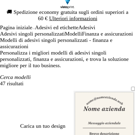
Diapositiva
🚚
Spedizione economy gratuita sugli ordini superiori a
1
60 €
Ulteriori informazioni
di
Pagina iniziale
Adesivi ed etichette
Adesivi
1
...
Adesivi singoli personalizzati
Modelli
Finanza e assicurazioni
Modelli di adesivi singoli personalizzati - finanza e
assicurazioni
Personalizza i migliori modelli di adesivi singoli
personalizzati, finanza e assicurazioni, e trova la soluzione
migliore per il tuo business.
Cerca modelli
47 risultati
Filtri
Carica un tuo design