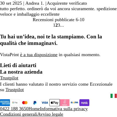
30 set 2025
|
Andrea 1.
|
Acquirente verificato
tutto perfetto. ordinerò da voi ancora sicuramente. spedizione
veloce e imballaggio eccellente
Recensioni pubblicate
6-10
1
2
3
Vai
Vai
Vai
alla
alla
alla
Tu hai un’idea, noi te la stampiamo. Con la
pagina
pagina
pagina
qualità che immaginavi.
VistaPrint
è a tua disposizione
in qualsiasi momento.
Lieti di aiutarti
La nostra azienda
Trustpilot
I clienti hanno valutato il nostro servizio come Eccezionale
su
Trustpilot
0422 188 3650
Home
Informativa sulla privacy
Condizioni generali
Avviso legale