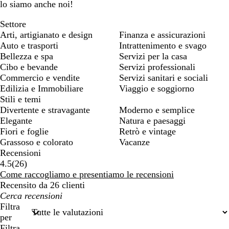
lo siamo anche noi!
Settore
Arti, artigianato e design
Finanza e assicurazioni
Auto e trasporti
Intrattenimento e svago
Bellezza e spa
Servizi per la casa
Cibo e bevande
Servizi professionali
Commercio e vendite
Servizi sanitari e sociali
Edilizia e Immobiliare
Viaggio e soggiorno
Stili e temi
Divertente e stravagante
Moderno e semplice
Elegante
Natura e paesaggi
Fiori e foglie
Retrò e vintage
Grassoso e colorato
Vacanze
Recensioni
26
4.5
(
26
)
recensioni
Come raccogliamo e presentiamo le recensioni
Recensito da 26 clienti
I
miei
Filtra
termini
per
di
Filtra