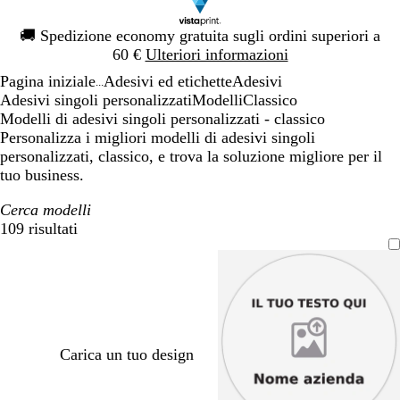
Diapositiva
🚚
Spedizione economy gratuita sugli ordini superiori a
1
60 €
Ulteriori informazioni
di
Pagina iniziale
Adesivi ed etichette
Adesivi
1
...
Adesivi singoli personalizzati
Modelli
Classico
Modelli di adesivi singoli personalizzati - classico
Personalizza i migliori modelli di adesivi singoli
personalizzati, classico, e trova la soluzione migliore per il
tuo business.
Cerca modelli
109 risultati
Filtri
Carica un tuo design