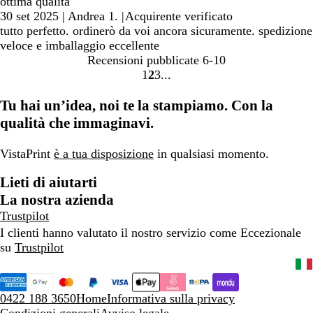
ottima qualita
30 set 2025
|
Andrea 1.
|
Acquirente verificato
tutto perfetto. ordinerò da voi ancora sicuramente. spedizione
veloce e imballaggio eccellente
Recensioni pubblicate
6-10
1
2
3
Vai
Vai
Vai
alla
alla
alla
Tu hai un’idea, noi te la stampiamo. Con la
pagina
pagina
pagina
qualità che immaginavi.
VistaPrint
è a tua disposizione
in qualsiasi momento.
Lieti di aiutarti
La nostra azienda
Trustpilot
I clienti hanno valutato il nostro servizio come Eccezionale
su
Trustpilot
0422 188 3650
Home
Informativa sulla privacy