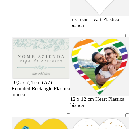
a
r
f
v
m
5 x 5 cm Heart Plastica
c
o
o
i
a
bianca
c
s
g
o
l
i
a
l
l
v
a
i
a
a
i
a
o
d
i
t
è
g
b
g
b
c
10,5 x 7,4 cm (A7)
r
i
r
i
r
Rounded Rectangle Plastica
i
a
i
a
e
bianca
12 x 12 cm Heart Plastica
g
n
g
n
m
bianca
i
c
i
c
a
o
o
o
o
c
c
h
h