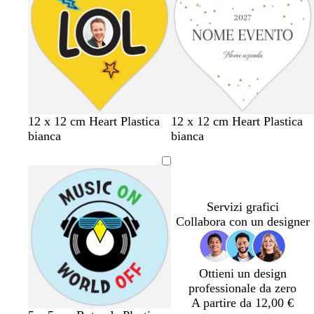
i
i
a
a
r
r
o
o
g
r
v
12 x 12 cm Heart Plastica
12 x 12 cm Heart Plastica
i
o
e
bianca
bianca
a
s
r
l
a
d
l
c
e
o
h
s
Servizi grafici
i
c
Collabora con un designer
a
h
r
i
o
u
m
Ottieni un design
a
professionale da zero
m
A partire da 12,00 €
a