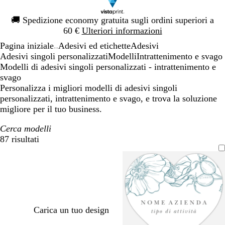
Diapositiva
🚚
Spedizione economy gratuita sugli ordini superiori a
1
60 €
Ulteriori informazioni
di
Pagina iniziale
Adesivi ed etichette
Adesivi
1
...
Adesivi singoli personalizzati
Modelli
Intrattenimento e svago
Modelli di adesivi singoli personalizzati - intrattenimento e
svago
Personalizza i migliori modelli di adesivi singoli
personalizzati, intrattenimento e svago, e trova la soluzione
migliore per il tuo business.
Cerca modelli
87 risultati
Filtri
Carica un tuo design