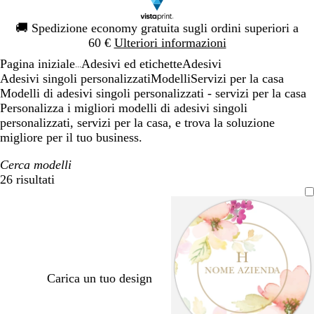
Diapositiva
🚚
Spedizione economy gratuita sugli ordini superiori a
1
60 €
Ulteriori informazioni
di
Pagina iniziale
Adesivi ed etichette
Adesivi
1
...
Adesivi singoli personalizzati
Modelli
Servizi per la casa
Modelli di adesivi singoli personalizzati - servizi per la casa
Personalizza i migliori modelli di adesivi singoli
personalizzati, servizi per la casa, e trova la soluzione
migliore per il tuo business.
Cerca modelli
26 risultati
Filtri
Carica un tuo design