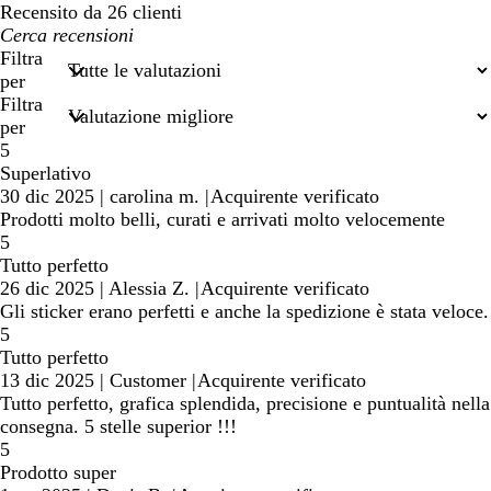
Recensito da 26 clienti
I
miei
Filtra
termini
per
di
Filtra
ricerca
per
5
Superlativo
30 dic 2025
|
carolina m.
|
Acquirente verificato
Prodotti molto belli, curati e arrivati molto velocemente
5
Tutto perfetto
26 dic 2025
|
Alessia Z.
|
Acquirente verificato
Gli sticker erano perfetti e anche la spedizione è stata veloce.
5
Tutto perfetto
13 dic 2025
|
Customer
|
Acquirente verificato
Tutto perfetto, grafica splendida, precisione e puntualità nella
consegna. 5 stelle superior !!!
5
Prodotto super