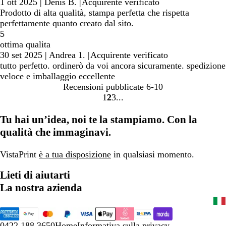
1 ott 2025
|
Denis B.
|
Acquirente verificato
Prodotto di alta qualità, stampa perfetta che rispetta
perfettamente quanto creato dal sito.
5
ottima qualita
30 set 2025
|
Andrea 1.
|
Acquirente verificato
tutto perfetto. ordinerò da voi ancora sicuramente. spedizione
veloce e imballaggio eccellente
Recensioni pubblicate
6-10
1
2
3
Vai
Vai
Vai
alla
alla
alla
Tu hai un’idea, noi te la stampiamo. Con la
pagina
pagina
pagina
qualità che immaginavi.
VistaPrint
è a tua disposizione
in qualsiasi momento.
Lieti di aiutarti
La nostra azienda
0422 188 3650
Home
Informativa sulla privacy