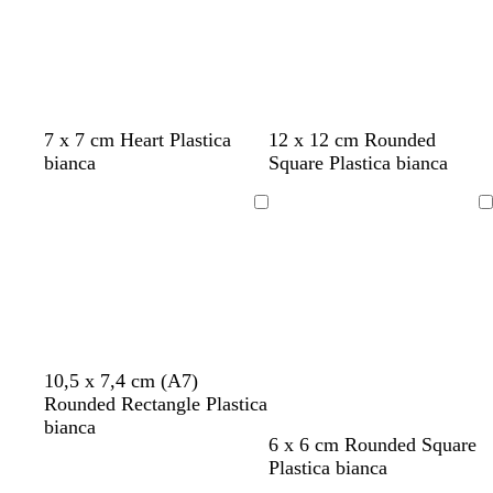
d
o
7 x 7 cm Heart Plastica
12 x 12 cm Rounded
bianca
Square Plastica bianca
Caricamento
Caricamento
in
in
corso
corso
m
m
g
10,5 x 7,4 cm (A7)
a
a
r
Rounded Rectangle Plastica
r
r
i
bianca
m
t
g
6 x 6 cm Rounded Square
r
r
g
a
e
r
Plastica bianca
o
o
i
r
r
i