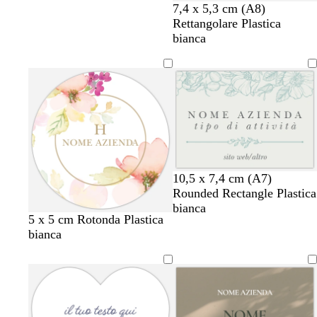
7,4 x 5,3 cm (A8)
Rettangolare Plastica
bianca
g
b
g
b
c
10,5 x 7,4 cm (A7)
r
i
r
i
r
Rounded Rectangle Plastica
i
a
i
a
e
bianca
b
g
c
c
c
5 x 5 cm Rotonda Plastica
g
n
g
n
m
i
r
r
r
r
bianca
i
c
i
c
a
a
i
e
e
e
o
o
o
o
n
g
m
m
m
c
c
c
i
a
a
a
h
h
o
o
i
i
c
a
a