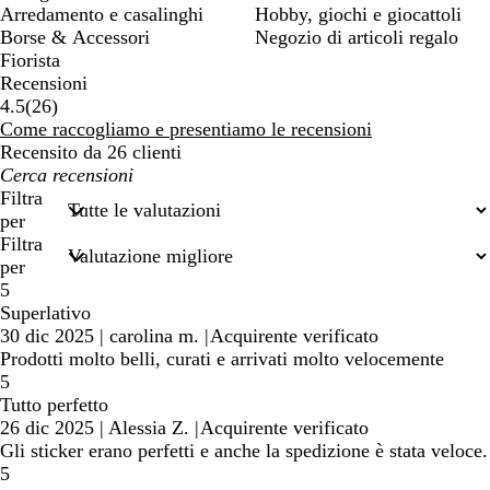
Arredamento e casalinghi
Hobby, giochi e giocattoli
Borse & Accessori
Negozio di articoli regalo
Fiorista
Recensioni
26
4.5
(
26
)
recensioni
Come raccogliamo e presentiamo le recensioni
Recensito da 26 clienti
I
miei
Filtra
termini
per
di
Filtra
ricerca
per
5
Superlativo
30 dic 2025
|
carolina m.
|
Acquirente verificato
Prodotti molto belli, curati e arrivati molto velocemente
5
Tutto perfetto
26 dic 2025
|
Alessia Z.
|
Acquirente verificato
Gli sticker erano perfetti e anche la spedizione è stata veloce.
5