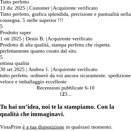
Tutto perfetto
13 dic 2025
|
Customer
|
Acquirente verificato
Tutto perfetto, grafica splendida, precisione e puntualità nella
consegna. 5 stelle superior !!!
5
Prodotto super
1 ott 2025
|
Denis B.
|
Acquirente verificato
Prodotto di alta qualità, stampa perfetta che rispetta
perfettamente quanto creato dal sito.
5
ottima qualita
30 set 2025
|
Andrea 1.
|
Acquirente verificato
tutto perfetto. ordinerò da voi ancora sicuramente. spedizione
veloce e imballaggio eccellente
Recensioni pubblicate
6-10
1
2
3
Vai
Vai
Vai
alla
alla
alla
Tu hai un’idea, noi te la stampiamo. Con la
pagina
pagina
pagina
qualità che immaginavi.
VistaPrint
è a tua disposizione
in qualsiasi momento.