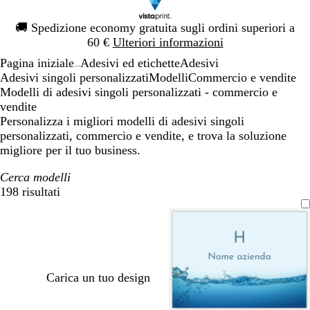
Diapositiva
🚚
Spedizione economy gratuita sugli ordini superiori a
1
60 €
Ulteriori informazioni
di
Pagina iniziale
Adesivi ed etichette
Adesivi
1
...
Adesivi singoli personalizzati
Modelli
Commercio e vendite
Modelli di adesivi singoli personalizzati - commercio e
vendite
Personalizza i migliori modelli di adesivi singoli
personalizzati, commercio e vendite, e trova la soluzione
migliore per il tuo business.
Cerca modelli
198 risultati
Filtri
Carica un tuo design