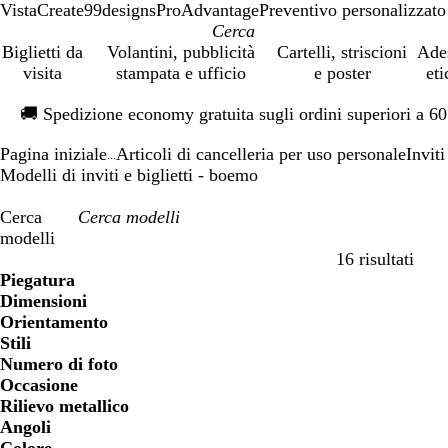
VistaCreate
99designs
ProAdvantage
Preventivo personalizzato
Biglietti da
Volantini, pubblicità
Cartelli, striscioni
Ade
visita
stampata e ufficio
e poster
eti
Diapositiva
🚚
Spedizione economy gratuita sugli ordini superiori a 6
1
di
Pagina iniziale
Articoli di cancelleria per uso personale
Inviti
1
...
Modelli di inviti e biglietti - boemo
Cerca
modelli
16 risultati
Filtri
Piegatura
Dimensioni
Orientamento
Stili
Numero di foto
Occasione
Rilievo metallico
Angoli