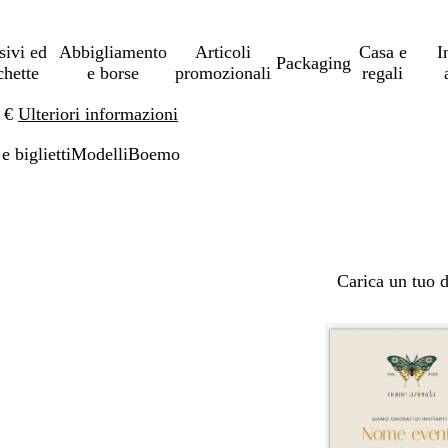
sivi ed
Abbigliamento
Articoli
Casa e
I
Packaging
chette
e borse
promozionali
regali
0 €
Ulteriori informazioni
 e biglietti
Modelli
Boemo
Carica un tuo 