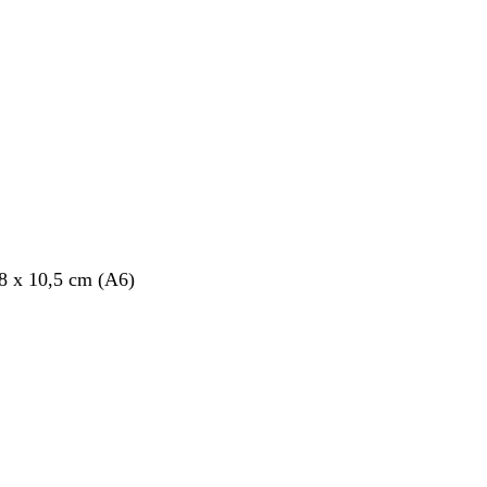
nto
,8 x 10,5 cm (A6)
nto