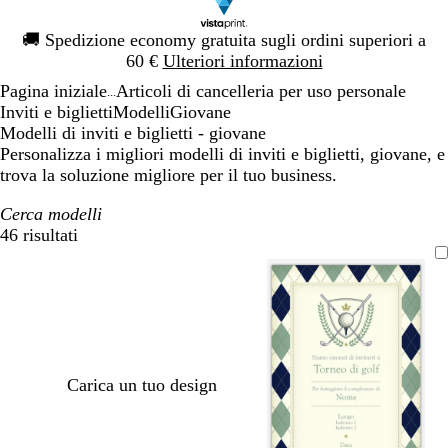
Diapositiva
🚚
Spedizione economy gratuita sugli ordini superiori a
1
60 €
Ulteriori informazioni
di
Pagina iniziale
Articoli di cancelleria per uso personale
1
...
Inviti e biglietti
Modelli
Giovane
Modelli di inviti e biglietti - giovane
Personalizza i migliori modelli di inviti e biglietti, giovane, e
trova la soluzione migliore per il tuo business.
Cerca modelli
46 risultati
Filtri
Carica un tuo design