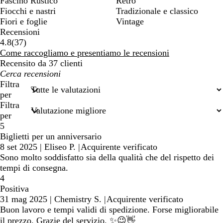
Fascino Rustico
Retrò
Fiocchi e nastri
Tradizionale e classico
Fiori e foglie
Vintage
Recensioni
37
4.8
(
37
)
recensioni
Come raccogliamo e presentiamo le recensioni
Recensito da 37 clienti
I
miei
Filtra
termini
per
di
Filtra
ricerca
per
5
Biglietti per un anniversario
8 set 2025
|
Eliseo P.
|
Acquirente verificato
Sono molto soddisfatto sia della qualità che del rispetto dei
tempi di consegna.
4
Positiva
31 mag 2025
|
Chemistry S.
|
Acquirente verificato
Buon lavoro e tempi validi di spedizione. Forse migliorabile
il prezzo. Grazie del servizio. ✨😉👋