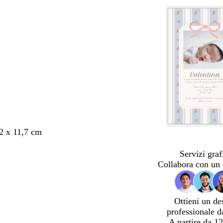
,2 x 11,7 cm
Servizi graf
Collabora con un 
Ottieni un de
professionale d
A partire da 12