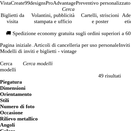
VistaCreate
99designs
ProAdvantage
Preventivo personalizzato
Biglietti da
Volantini, pubblicità
Cartelli, striscioni
Ade
visita
stampata e ufficio
e poster
eti
Diapositiva
🚚
Spedizione economy gratuita sugli ordini superiori a 6
1
di
Pagina iniziale
Articoli di cancelleria per uso personale
Inviti
1
...
Modelli di inviti e biglietti - vintage
Cerca
modelli
49 risultati
Filtri
Piegatura
Dimensioni
Orientamento
Stili
Numero di foto
Occasione
Rilievo metallico
Angoli