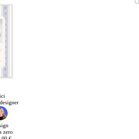
ici
designer
sign
a zero
,00 €