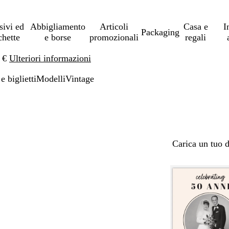
sivi ed
Abbigliamento
Articoli
Casa e
I
Packaging
chette
e borse
promozionali
regali
0 €
Ulteriori informazioni
 e biglietti
Modelli
Vintage
Carica un tuo 