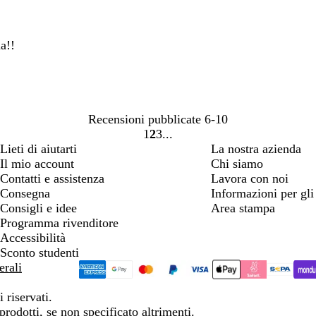
a!!
Recensioni pubblicate
6-10
1
2
3
Vai
Vai
Vai
Lieti di aiutarti
La nostra azienda
alla
alla
alla
Il mio account
Chi siamo
pagina
pagina
pagina
Contatti e assistenza
Lavora con noi
Consegna
Informazioni per gli 
Consigli e idee
Area stampa
Programma rivenditore
Accessibilità
Sconto studenti
erali
 riservati.
prodotti, se non specificato altrimenti.