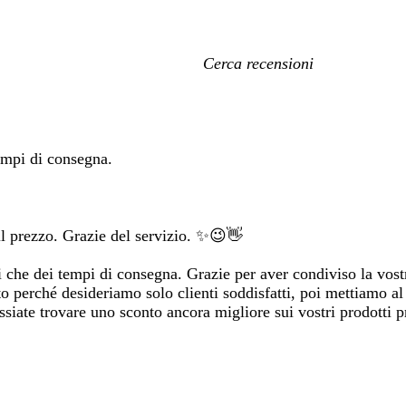
I
miei
termini
di
ricerca
tempi di consegna.
il prezzo. Grazie del servizio. ✨😉👋
tti che dei tempi di consegna. Grazie per aver condiviso la vos
o perché desideriamo solo clienti soddisfatti, poi mettiamo al
siate trovare uno sconto ancora migliore sui vostri prodotti pr