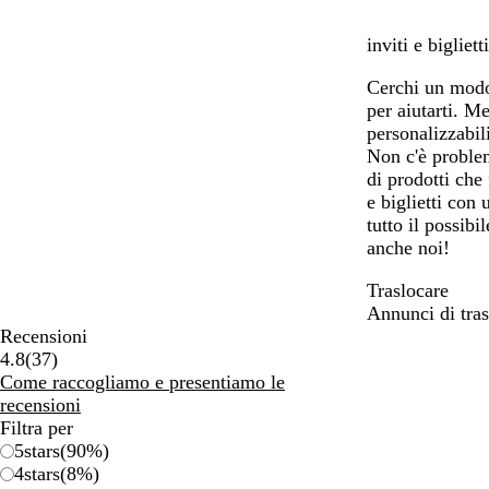
inviti e bigliet
Cerchi un modo 
per aiutarti. M
personalizzabil
Non c'è problem
di prodotti che
e biglietti con
tutto il possib
anche noi!
Traslocare
Annunci di tra
Recensioni
37
4.8
(
37
)
recensioni
Come raccogliamo e presentiamo le
recensioni
Filtra per
5
stars
(
90
%)
4
stars
(
8
%)