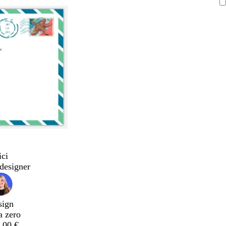
ici
designer
sign
a zero
,00 €