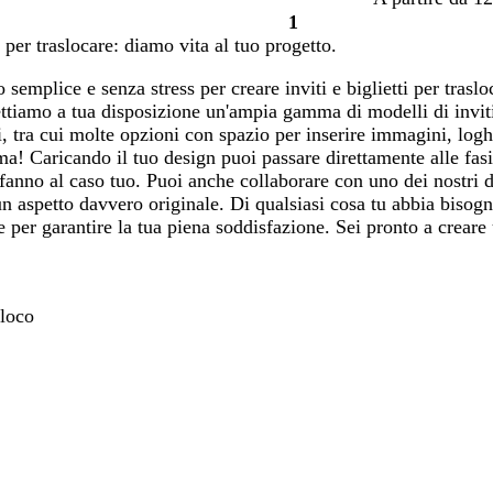
1
Pagina
ti per traslocare: diamo vita al tuo progetto.
1
semplice e senza stress per creare inviti e biglietti per traslo
ettiamo a tua disposizione un'ampia gamma di modelli di invit
i, tra cui molte opzioni con spazio per inserire immagini, logh
a! Caricando il tuo design puoi passare direttamente alle fasi 
 fanno al caso tuo. Puoi anche collaborare con uno dei nostri de
 un aspetto davvero originale. Di qualsiasi cosa tu abbia bisog
ile per garantire la tua piena soddisfazione. Sei pronto a crea
sloco