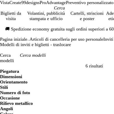
VistaCreate
99designs
ProAdvantage
Preventivo personalizzato
Biglietti da
Volantini, pubblicità
Cartelli, striscioni
Ade
visita
stampata e ufficio
e poster
eti
Diapositiva
🚚
Spedizione economy gratuita sugli ordini superiori a 6
1
di
Pagina iniziale
Articoli di cancelleria per uso personale
Inviti
1
...
Modelli di inviti e biglietti - traslocare
Cerca
modelli
6 risultati
Filtri
Piegatura
Dimensioni
Orientamento
Stili
Numero di foto
Occasione
Rilievo metallico
Angoli