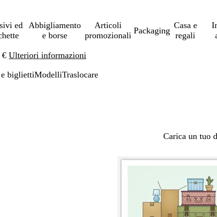
sivi ed
Abbigliamento
Articoli
Casa e
I
Packaging
chette
e borse
promozionali
regali
0 €
Ulteriori informazioni
 e biglietti
Modelli
Traslocare
Carica un tuo 