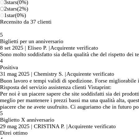
3
stars
(
0
%)
2
stars
(
2
%)
1
star
(
0
%)
Recensito da 37 clienti
5
Biglietti per un anniversario
8 set 2025
|
Eliseo P.
|
Acquirente verificato
Sono molto soddisfatto sia della qualità che del rispetto dei 
4
Positiva
31 mag 2025
|
Chemistry S.
|
Acquirente verificato
Buon lavoro e tempi validi di spedizione. Forse migliorabile 
Risposta del servizio assistenza clienti Vistaprint:
Per noi è un piacere sapere che site soddisfatti sia dei prodo
meglio per mantenere i prezzi bassi ma una qualità alta, quest
piacere che ne avete usufruito. Ci auguriamo che in futuro pos
5
Biglietto X anniversario
29 mag 2025
|
CRISTINA P.
|
Acquirente verificato
Direi ottimo