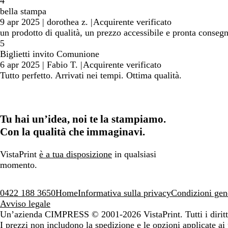
4
bella stampa
9 apr 2025
|
dorothea z.
|
Acquirente verificato
un prodotto di qualità, un prezzo accessibile e pronta consegn
5
Biglietti invito Comunione
6 apr 2025
|
Fabio T.
|
Acquirente verificato
Tutto perfetto. Arrivati nei tempi. Ottima qualità.
Tu hai un’idea, noi te la stampiamo.
Con la qualità che immaginavi.
VistaPrint
è a tua disposizione
in qualsiasi
momento.
0422 188 3650
Home
Informativa sulla privacy
Condizioni gen
Avviso legale
Un’azienda CIMPRESS
© 2001-2026 VistaPrint. Tutti i diritti
I prezzi non includono la spedizione e le opzioni applicate ai 