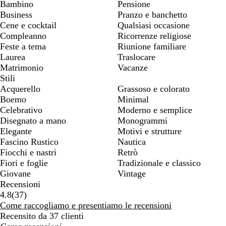
Bambino
Pensione
Business
Pranzo e banchetto
Cene e cocktail
Qualsiasi occasione
Compleanno
Ricorrenze religiose
Feste a tema
Riunione familiare
Laurea
Traslocare
Matrimonio
Vacanze
Stili
Acquerello
Grassoso e colorato
Boemo
Minimal
Celebrativo
Moderno e semplice
Disegnato a mano
Monogrammi
Elegante
Motivi e strutture
Fascino Rustico
Nautica
Fiocchi e nastri
Retrò
Fiori e foglie
Tradizionale e classico
Giovane
Vintage
Recensioni
37
4.8
(
37
)
recensioni
Come raccogliamo e presentiamo le recensioni
Recensito da 37 clienti