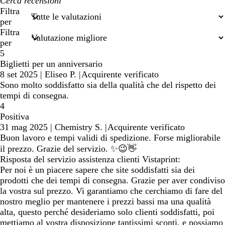
I
miei
Filtra
termini
per
di
Filtra
ricerca
per
5
Biglietti per un anniversario
8 set 2025
|
Eliseo P.
|
Acquirente verificato
Sono molto soddisfatto sia della qualità che del rispetto dei
tempi di consegna.
4
Positiva
31 mag 2025
|
Chemistry S.
|
Acquirente verificato
Buon lavoro e tempi validi di spedizione. Forse migliorabile
il prezzo. Grazie del servizio. ✨😉👋
Risposta del servizio assistenza clienti Vistaprint:
Per noi è un piacere sapere che site soddisfatti sia dei
prodotti che dei tempi di consegna. Grazie per aver condiviso
la vostra sul prezzo. Vi garantiamo che cerchiamo di fare del
nostro meglio per mantenere i prezzi bassi ma una qualità
alta, questo perché desideriamo solo clienti soddisfatti, poi
mettiamo al vostra disposizione tantissimi sconti, e possiamo