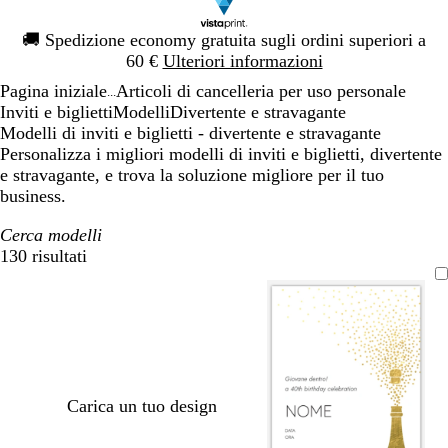
Diapositiva
🚚
Spedizione economy gratuita sugli ordini superiori a
1
60 €
Ulteriori informazioni
di
Pagina iniziale
Articoli di cancelleria per uso personale
1
...
Inviti e biglietti
Modelli
Divertente e stravagante
Modelli di inviti e biglietti - divertente e stravagante
Personalizza i migliori modelli di inviti e biglietti, divertente
e stravagante, e trova la soluzione migliore per il tuo
business.
Cerca modelli
130 risultati
Filtri
Carica un tuo design