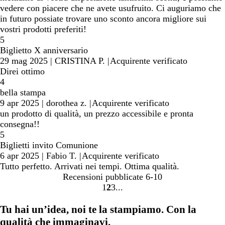
vedere con piacere che ne avete usufruito. Ci auguriamo che
in futuro possiate trovare uno sconto ancora migliore sui
vostri prodotti preferiti!
5
Biglietto X anniversario
29 mag 2025
|
CRISTINA P.
|
Acquirente verificato
Direi ottimo
4
bella stampa
9 apr 2025
|
dorothea z.
|
Acquirente verificato
un prodotto di qualità, un prezzo accessibile e pronta
consegna!!
5
Biglietti invito Comunione
6 apr 2025
|
Fabio T.
|
Acquirente verificato
Tutto perfetto. Arrivati nei tempi. Ottima qualità.
Recensioni pubblicate
6-10
1
2
3
Vai
Vai
Vai
alla
alla
alla
Tu hai un’idea, noi te la stampiamo. Con la
pagina
pagina
pagina
qualità che immaginavi.