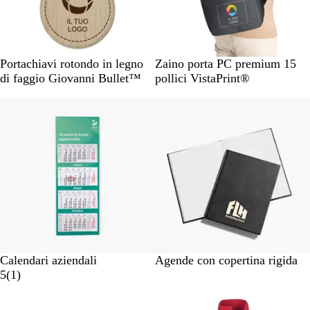
i
L
N
G
B
Portachiavi rotondo in legno
Zaino porta PC premium 15
e
e
r
l
di faggio Giovanni Bullet™
pollici VistaPrint®
g
r
i
u
Articolo non disponibile
n
o
g
o
i
o
Calendari aziendali
Agende con copertina rigida
1
5
(
1
)
r
Bestseller
e