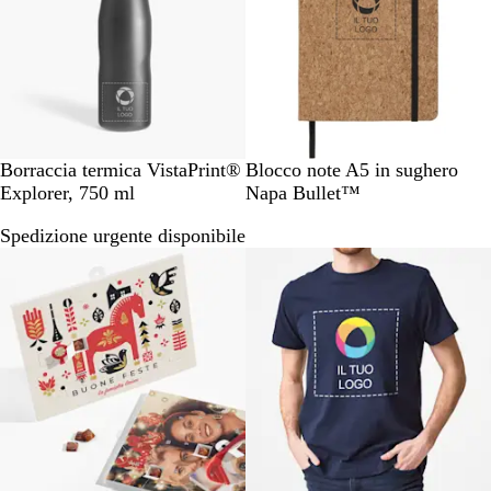
i
o
n
i
N
B
Borraccia termica VistaPrint®
Blocco note A5 in sughero
e
e
Explorer, 750 ml
Napa Bullet™
r
i
Spedizione urgente disponibile
o
g
e