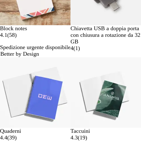
n
t
n
e
i
a
i
t
a
G
Block notes
Chiavetta USB a doppia porta
5
r
4.1
(
58
)
con chiusura a rotazione da 32
8
i
GB
Spedizione urgente disponibile
r
g
1
4
(
1
)
Better by Design
e
i
r
Bestseller
c
o
e
e
c
c
n
a
e
s
n
n
i
n
s
o
a
i
n
d
o
i
i
n
f
e
u
c
Quaderni
Taccuini
i
3
1
4.4
(
39
)
4.3
(
19
)
l