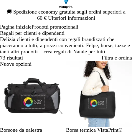
Diapositiva
🚚
Spedizione economy gratuita sugli ordini superiori a
1
60 €
Ulteriori informazioni
di
Pagina iniziale
Prodotti promozionali
1
Regali per clienti e dipendenti
Delizia clienti e dipendenti con regali brandizzati che
piaceranno a tutti, a prezzi convenienti. Felpe, borse, tazze e
tanti altri prodotti... crea regali di Natale per tutti.
73 risultati
Filtra e ordina
Nuove opzioni
N
N
B
G
Borsone da palestra
Borsa termica VistaPrint®