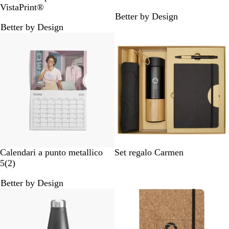
e
e
l
r
VistaPrint®
Better by Design
r
r
u
i
Better by Design
o
o
g
Nuove opzioni
i
o
N
Calendari a punto metallico
Set regalo Carmen
2
e
5
(
2
)
r
r
Better by Design
e
o
c
e
n
s