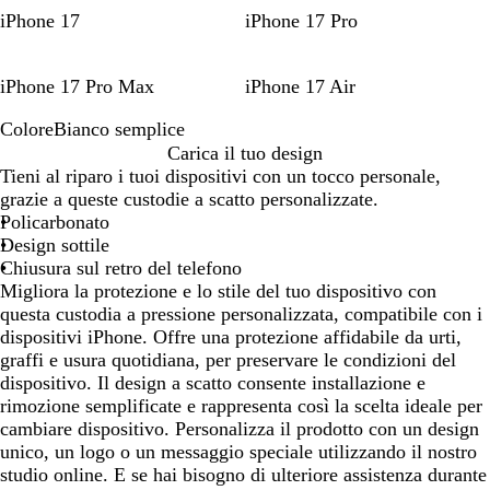
iPhone 17
iPhone 17 Pro
iPhone 17 Pro Max
iPhone 17 Air
Colore
Bianco semplice
B
Carica il tuo design
i
Tieni al riparo i tuoi dispositivi con un tocco personale,
a
grazie a queste custodie a scatto personalizzate.
n
Policarbonato
c
Design sottile
o
Chiusura sul retro del telefono
s
Migliora la protezione e lo stile del tuo dispositivo con
e
questa custodia a pressione personalizzata, compatibile con i
m
dispositivi iPhone. Offre una protezione affidabile da urti,
p
graffi e usura quotidiana, per preservare le condizioni del
l
dispositivo. Il design a scatto consente installazione e
i
rimozione semplificate e rappresenta così la scelta ideale per
c
cambiare dispositivo. Personalizza il prodotto con un design
e
unico, un logo o un messaggio speciale utilizzando il nostro
studio online. E se hai bisogno di ulteriore assistenza durante