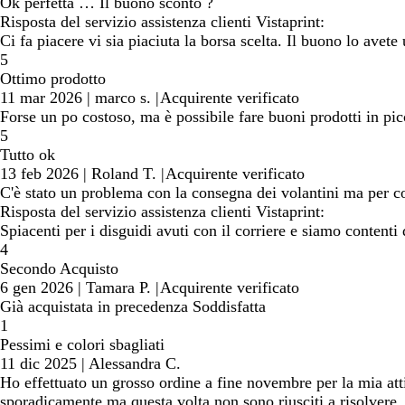
Ok perfetta … Il buono sconto ?
Risposta del servizio assistenza clienti Vistaprint:
Ci fa piacere vi sia piaciuta la borsa scelta. Il buono lo avete u
5
Ottimo prodotto
11 mar 2026
|
marco s.
|
Acquirente verificato
Forse un po costoso, ma è possibile fare buoni prodotti in pic
5
Tutto ok
13 feb 2026
|
Roland T.
|
Acquirente verificato
C'è stato un problema con la consegna dei volantini ma per co
Risposta del servizio assistenza clienti Vistaprint:
Spiacenti per i disguidi avuti con il corriere e siamo contenti 
4
Secondo Acquisto
6 gen 2026
|
Tamara P.
|
Acquirente verificato
Già acquistata in precedenza Soddisfatta
1
Pessimi e colori sbagliati
11 dic 2025
|
Alessandra C.
Ho effettuato un grosso ordine a fine novembre per la mia atti
sporadicamente ma questa volta non sono riusciti a risolvere,