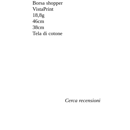
Borsa shopper
VistaPrint
18,8g
46cm
38cm
Tela di cotone
I
miei
termini
di
ricerca