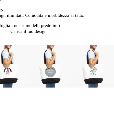
to
ign illimitati. Comodità e morbidezza al tatto.
foglia i nostri modelli predefiniti
Carica il tuo design
b
b
b
b
b
b
i
i
i
i
i
i
a
a
a
a
a
a
n
n
n
n
n
n
c
c
c
c
c
c