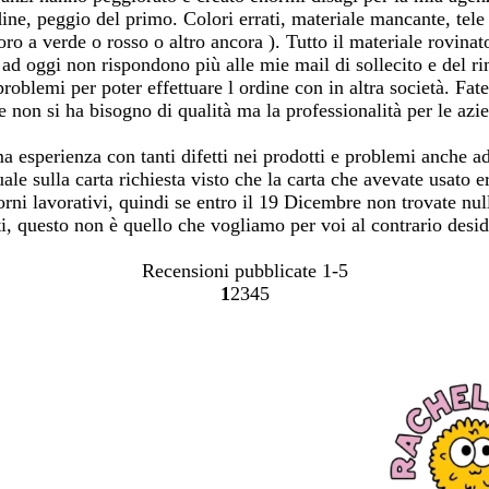
, peggio del primo. Colori errati, materiale mancante, tele ro
 oro a verde o rosso o altro ancora ). Tutto il materiale rovina
ad oggi non rispondono più alle mie mail di sollecito e del
roblemi per poter effettuare l ordine con in altra società. Fat
on si ha bisogno di qualità ma la professionalità per le azie
 esperienza con tanti difetti nei prodotti e problemi anche a
ale sulla carta richiesta visto che la carta che avevate usato
rni lavorativi, quindi se entro il 19 Dicembre non trovate null
ti, questo non è quello che vogliamo per voi al contrario desid
Recensioni pubblicate
1-5
1
2
3
4
5
Vai
Vai
Vai
Vai
Vai
alla
alla
alla
alla
alla
pagina
pagina
pagina
pagina
pagina