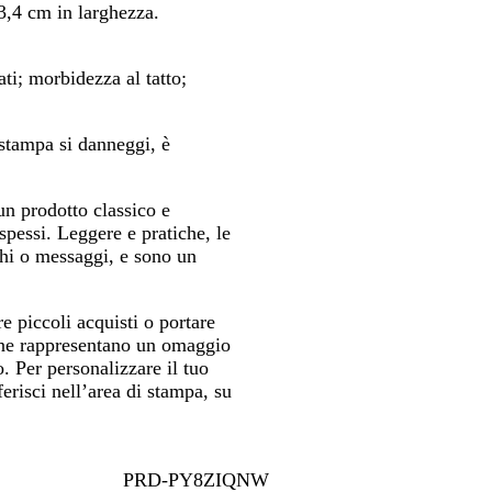
h
d
3,4 cm in larghezza.
i
i
a
S
ati; morbidezza al tatto;
r
i
o
e
n
 stampa si danneggi, è
a
n prodotto classico e
spessi. Leggere e pratiche, le
hi o messaggi, e sono un
e piccoli acquisti o portare
otone rappresentano un omaggio
o. Per personalizzare il tuo
ferisci nell’area di stampa, su
PRD-PY8ZIQNW