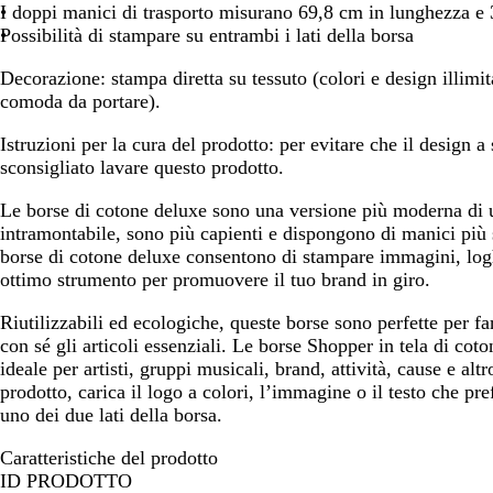
d
d
h
f
n
o
d
r
I doppi manici di trasporto misurano 69,8 cm in lunghezza e 
o
o
o
o
s
i
i
i
o
c
l
i
o
Possibilità di stampare su entrambi i lati della borsa
c
c
S
S
a
r
a
i
S
c
h
h
Decorazione:
stampa diretta su tessuto (colori e design illimit
i
i
r
e
v
i
h
i
i
comoda da portare).
e
e
o
s
a
e
i
a
u
n
n
t
n
a
r
m
Istruzioni per la cura del prodotto:
per evitare che il design a
a
a
a
a
r
o
a
sconsigliato lavare questo prodotto.
o
m
a
Le borse di cotone deluxe sono una versione più moderna di u
r
intramontabile, sono più capienti e dispongono di manici più 
i
borse di cotone deluxe consentono di stampare immagini, log
n
ottimo strumento per promuovere il tuo brand in giro.
a
Riutilizzabili ed ecologiche, queste borse sono perfette per far
con sé gli articoli essenziali. Le borse Shopper in tela di c
ideale per artisti, gruppi musicali, brand, attività, cause e altr
prodotto, carica il logo a colori, l’immagine o il testo che pre
uno dei due lati della borsa.
Caratteristiche del prodotto
ID PRODOTTO