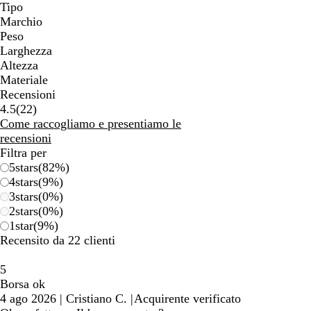
Tipo
Marchio
Peso
Larghezza
Altezza
Materiale
Recensioni
22
4.5
(
22
)
recensioni
Come raccogliamo e presentiamo le
recensioni
Filtra per
5
stars
(
82
%)
4
stars
(
9
%)
3
stars
(
0
%)
2
stars
(
0
%)
1
star
(
9
%)
Recensito da 22 clienti
5
Borsa ok
4 ago 2026
|
Cristiano C.
|
Acquirente verificato