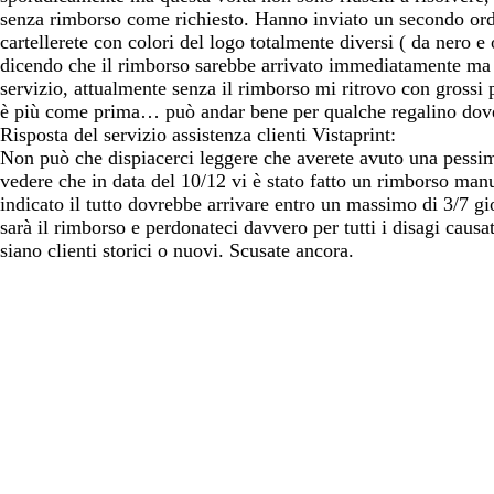
senza rimborso come richiesto. Hanno inviato un secondo ordine
cartellerete con colori del logo totalmente diversi ( da nero e
dicendo che il rimborso sarebbe arrivato immediatamente ma 
servizio, attualmente senza il rimborso mi ritrovo con grossi p
è più come prima… può andar bene per qualche regalino dove n
Risposta del servizio assistenza clienti Vistaprint:
Non può che dispiacerci leggere che averete avuto una pessima
vedere che in data del 10/12 vi è stato fatto un rimborso manu
indicato il tutto dovrebbe arrivare entro un massimo di 3/7 gio
sarà il rimborso e perdonateci davvero per tutti i disagi causa
siano clienti storici o nuovi. Scusate ancora.