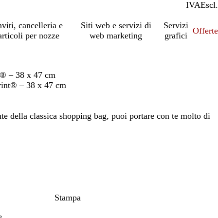
IVA
Incl.
Escl.
nviti, cancelleria e
Siti web e servizi di
Servizi
Offert
articoli per nozze
web marketing
grafici
t® – 38 x 47 cm
rint® – 38 x 47 cm
te della classica shopping bag, puoi portare con te molto di
Stampa
e