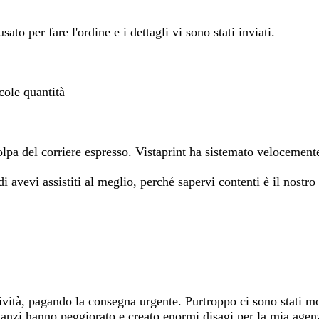
sato per fare l'ordine e i dettagli vi sono stati inviati.
cole quantità
lpa del corriere espresso. Vistaprint ha sistemato velocement
di avevi assistiti al meglio, perché sapervi contenti è il nostro
vità, pagando la consegna urgente. Purtroppo ci sono stati mol
 anzi hanno peggiorato e creato enormi disagi per la mia agen