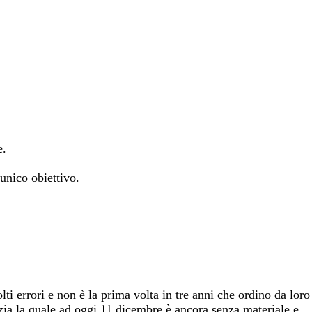
e.
 unico obiettivo.
ti errori e non è la prima volta in tre anni che ordino da loro
zia la quale ad oggi 11 dicembre è ancora senza materiale e