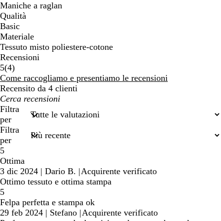
Maniche a raglan
Qualità
Basic
Materiale
Tessuto misto poliestere-cotone
Recensioni
4
5
(
4
)
recensioni
Come raccogliamo e presentiamo le recensioni
Recensito da 4 clienti
I
miei
Filtra
termini
per
di
Filtra
ricerca
per
5
Ottima
3 dic 2024
|
Dario B.
|
Acquirente verificato
Ottimo tessuto e ottima stampa
5
Felpa perfetta e stampa ok
29 feb 2024
|
Stefano
|
Acquirente verificato