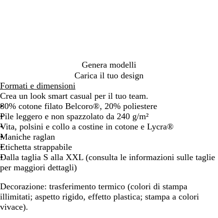
a
u
r
s
i
n
n
o
s
g
c
a
o
i
o
v
o
y
m
é
l
Genera modelli
a
Carica il tuo design
n
Formati e dimensioni
g
Crea un look smart casual per il tuo team.
e
80% cotone filato Belcoro®, 20% poliestere
Pile leggero e non spazzolato da 240 g/m²
Vita, polsini e collo a costine in cotone e Lycra®
Maniche raglan
Etichetta strappabile
Dalla taglia S alla XXL (consulta le informazioni sulle taglie
per maggiori dettagli)
Decorazione:
trasferimento termico (colori di stampa
illimitati; aspetto rigido, effetto plastica; stampa a colori
vivace).