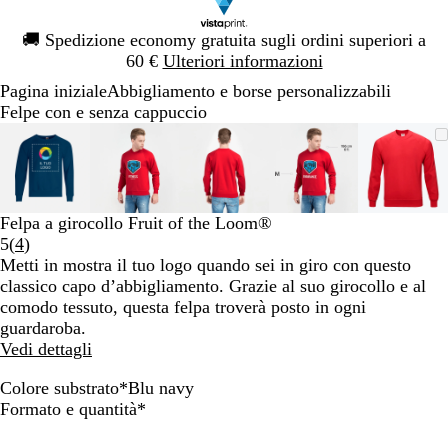
Diapositiva
🚚
Spedizione economy gratuita sugli ordini superiori a
1
60 €
Ulteriori informazioni
di
Pagina iniziale
Abbigliamento e borse personalizzabili
1
Felpe con e senza cappuccio
Diapositiva
L’immagine
Ingrandito
Usa
Clicca
L’immagine
Ingrandito
Usa
Clicca
L’immagine
Ingrandito
Usa
Clicca
L’immagine
Ingrandito
Usa
Clicca
L’imm
Ingran
Usa
Clicc
1
può
a
i
per
può
a
i
per
può
a
i
per
può
a
i
per
può
a
i
per
di
essere
minimo
comandi
allargare
essere
minimo
comandi
allargare
essere
minimo
comandi
allargare
essere
minimo
comandi
allargare
essere
mini
coman
allarg
5
ingrandita
+
ingrandita
+
ingrandita
+
ingrandita
+
ingran
+
e
e
e
e
e
Felpa a girocollo Fruit of the Loom®
+
+
+
+
+
Leggi
5
(
4
)
per
per
per
per
per
4
Metti in mostra il tuo logo quando sei in giro con questo
ingrandire
ingrandire
ingrandire
ingrandire
ingran
recensioni
classico capo d’abbigliamento. Grazie al suo girocollo e al
o
o
o
o
o
comodo tessuto, questa felpa troverà posto in ogni
ridurre
ridurre
ridurre
ridurre
ridurr
guardaroba.
e
e
e
e
e
Vedi dettagli
le
le
le
le
le
frecce
frecce
frecce
frecce
frecce
Colore substrato
*
Blu navy
per
per
per
per
per
B
B
N
R
G
Obbligatorio
Formato e quantità
*
spostarti
spostarti
spostarti
spostarti
sposta
i
l
e
o
r