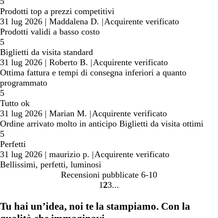
5
Prodotti top a prezzi competitivi
31 lug 2026
|
Maddalena D.
|
Acquirente verificato
Prodotti validi a basso costo
5
Biglietti da visita standard
31 lug 2026
|
Roberto B.
|
Acquirente verificato
Ottima fattura e tempi di consegna inferiori a quanto
programmato
5
Tutto ok
31 lug 2026
|
Marian M.
|
Acquirente verificato
Ordine arrivato molto in anticipo Biglietti da visita ottimi
5
Perfetti
31 lug 2026
|
maurizio p.
|
Acquirente verificato
Bellissimi, perfetti, luminosi
Recensioni pubblicate
6-10
1
2
3
Vai
Vai
Vai
alla
alla
alla
Tu hai un’idea, noi te la stampiamo. Con la
pagina
pagina
pagina