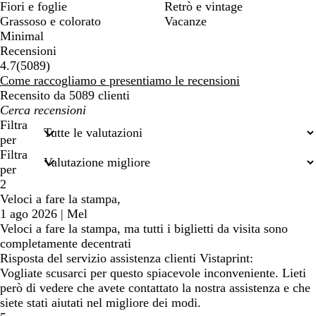
Fiori e foglie
Retrò e vintage
Grassoso e colorato
Vacanze
Minimal
Recensioni
5089
4.7
(
5089
)
recensioni
Come raccogliamo e presentiamo le recensioni
Recensito da 5089 clienti
I
miei
Filtra
termini
per
di
Filtra
ricerca
per
2
Veloci a fare la stampa,
1 ago 2026
|
Mel
Veloci a fare la stampa, ma tutti i biglietti da visita sono
completamente decentrati
Risposta del servizio assistenza clienti Vistaprint:
Vogliate scusarci per questo spiacevole inconveniente. Lieti
però di vedere che avete contattato la nostra assistenza e che
siete stati aiutati nel migliore dei modi.