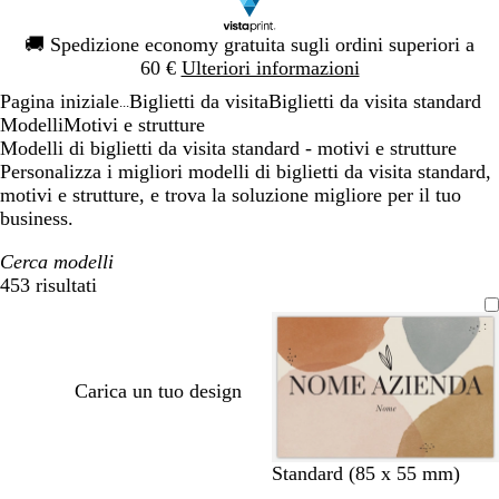
Diapositiva
🚚
Spedizione economy gratuita sugli ordini superiori a
1
60 €
Ulteriori informazioni
di
Pagina iniziale
Biglietti da visita
Biglietti da visita standard
1
...
Modelli
Motivi e strutture
Modelli di biglietti da visita standard - motivi e strutture
Personalizza i migliori modelli di biglietti da visita standard,
motivi e strutture, e trova la soluzione migliore per il tuo
business.
Cerca modelli
453 risultati
Filtri
Carica un tuo design
r
t
t
Standard (85 x 55 mm)
o
e
e