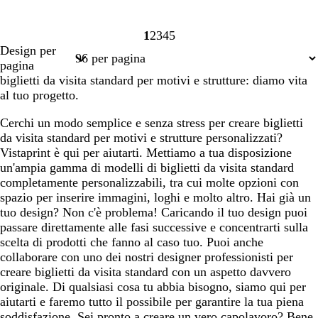
1
2
3
4
5
Pagina
Pagina
Pagina
Pagina
Pagina
Design per
1
2
3
4
5
pagina
biglietti da visita standard per motivi e strutture: diamo vita
al tuo progetto.
Cerchi un modo semplice e senza stress per creare biglietti
da visita standard per motivi e strutture personalizzati?
Vistaprint è qui per aiutarti. Mettiamo a tua disposizione
un'ampia gamma di modelli di biglietti da visita standard
completamente personalizzabili, tra cui molte opzioni con
spazio per inserire immagini, loghi e molto altro. Hai già un
tuo design? Non c'è problema! Caricando il tuo design puoi
passare direttamente alle fasi successive e concentrarti sulla
scelta di prodotti che fanno al caso tuo. Puoi anche
collaborare con uno dei nostri designer professionisti per
creare biglietti da visita standard con un aspetto davvero
originale. Di qualsiasi cosa tu abbia bisogno, siamo qui per
aiutarti e faremo tutto il possibile per garantire la tua piena
soddisfazione. Sei pronto a creare un vero capolavoro? Bene,