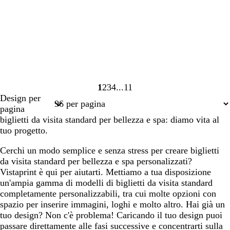
1
2
3
4
11
Pagina
Pagina
Pagina
Pagina
Pagina
Design per
1
2
3
4
11
pagina
biglietti da visita standard per bellezza e spa: diamo vita al
tuo progetto.
Cerchi un modo semplice e senza stress per creare biglietti
da visita standard per bellezza e spa personalizzati?
Vistaprint è qui per aiutarti. Mettiamo a tua disposizione
un'ampia gamma di modelli di biglietti da visita standard
completamente personalizzabili, tra cui molte opzioni con
spazio per inserire immagini, loghi e molto altro. Hai già un
tuo design? Non c'è problema! Caricando il tuo design puoi
passare direttamente alle fasi successive e concentrarti sulla