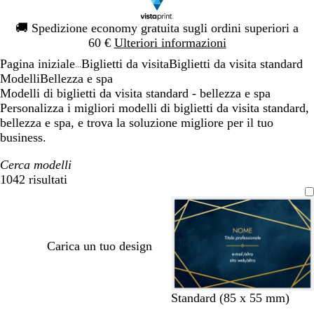
Diapositiva
🚚
Spedizione economy gratuita sugli ordini superiori a
1
60 €
Ulteriori informazioni
di
Pagina iniziale
Biglietti da visita
Biglietti da visita standard
1
...
Modelli
Bellezza e spa
Modelli di biglietti da visita standard - bellezza e spa
Personalizza i migliori modelli di biglietti da visita standard,
bellezza e spa, e trova la soluzione migliore per il tuo
business.
Cerca modelli
1042 risultati
Filtri
Carica un tuo design
b
v
v
v
n
Standard (85 x 55 mm)
l
e
i
i
e