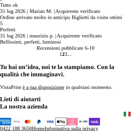
Tutto ok
31 lug 2026
|
Marian M.
|
Acquirente verificato
Ordine arrivato molto in anticipo Biglietti da visita ottimi
5
Perfetti
31 lug 2026
|
maurizio p.
|
Acquirente verificato
Bellissimi, perfetti, luminosi
Recensioni pubblicate
6-10
1
2
3
Vai
Vai
Vai
alla
alla
alla
Tu hai un’idea, noi te la stampiamo. Con la
pagina
pagina
pagina
qualità che immaginavi.
VistaPrint
è a tua disposizione
in qualsiasi momento.
Lieti di aiutarti
La nostra azienda
0422 188 3650
Home
Informativa sulla privacy