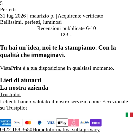
5
Perfetti
31 lug 2026
|
maurizio p.
|
Acquirente verificato
Bellissimi, perfetti, luminosi
Recensioni pubblicate
6-10
1
2
3
vai
vai
vai
alla
alla
alla
Tu hai un’idea, noi te la stampiamo. Con la
pagina
pagina
pagina
qualità che immaginavi.
1
2
3
VistaPrint
è a tua disposizione
in qualsiasi momento.
Lieti di aiutarti
La nostra azienda
Trustpilot
I clienti hanno valutato il nostro servizio come Eccezionale
su
Trustpilot
0422 188 3650
Home
Informativa sulla privacy