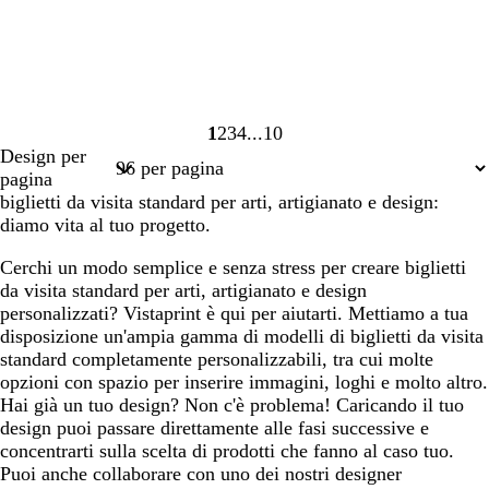
1
2
3
4
10
Pagina
Pagina
Pagina
Pagina
Pagina
Design per
1
2
3
4
10
pagina
biglietti da visita standard per arti, artigianato e design:
diamo vita al tuo progetto.
Cerchi un modo semplice e senza stress per creare biglietti
da visita standard per arti, artigianato e design
personalizzati? Vistaprint è qui per aiutarti. Mettiamo a tua
disposizione un'ampia gamma di modelli di biglietti da visita
standard completamente personalizzabili, tra cui molte
opzioni con spazio per inserire immagini, loghi e molto altro.
Hai già un tuo design? Non c'è problema! Caricando il tuo
design puoi passare direttamente alle fasi successive e
concentrarti sulla scelta di prodotti che fanno al caso tuo.
Puoi anche collaborare con uno dei nostri designer