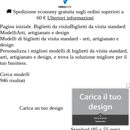
Diapositiva
🚚
Spedizione economy gratuita sugli ordini superiori a
1
60 €
Ulteriori informazioni
di
Pagina iniziale
Biglietti da visita
Biglietti da visita standard
1
...
Modelli
Arti, artigianato e design
Modelli di biglietti da visita standard - arti, artigianato e
design
Personalizza i migliori modelli di biglietti da visita standard,
arti, artigianato e design, e trova la soluzione migliore per il
tuo business.
Cerca modelli
946 risultati
Filtri
Carica un tuo design
g
g
m
f
g
m
m
f
b
Standard (85 x 55 mm)