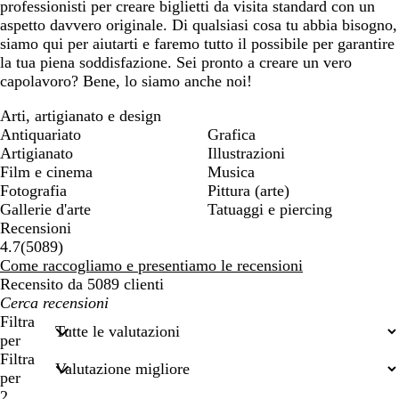
professionisti per creare biglietti da visita standard con un
aspetto davvero originale. Di qualsiasi cosa tu abbia bisogno,
siamo qui per aiutarti e faremo tutto il possibile per garantire
la tua piena soddisfazione. Sei pronto a creare un vero
capolavoro? Bene, lo siamo anche noi!
Arti, artigianato e design
Antiquariato
Grafica
Artigianato
Illustrazioni
Film e cinema
Musica
Fotografia
Pittura (arte)
Gallerie d'arte
Tatuaggi e piercing
Recensioni
5089
4.7
(
5089
)
recensioni
Come raccogliamo e presentiamo le recensioni
Recensito da 5089 clienti
I
miei
Filtra
termini
per
di
Filtra
ricerca
per
2