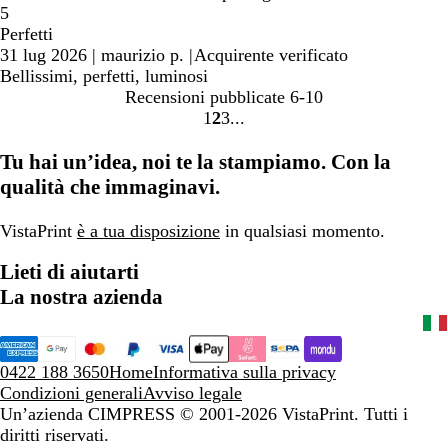
5
Perfetti
31 lug 2026
|
maurizio p.
|
Acquirente verificato
Bellissimi, perfetti, luminosi
Recensioni pubblicate
6-10
1
2
3
Vai
Vai
Vai
alla
alla
alla
Tu hai un’idea, noi te la stampiamo. Con la
pagina
pagina
pagina
qualità che immaginavi.
VistaPrint
è a tua disposizione
in qualsiasi momento.
Lieti di aiutarti
La nostra azienda
0422 188 3650
Home
Informativa sulla privacy
Condizioni generali
Avviso legale
Un’azienda CIMPRESS
© 2001-2026 VistaPrint. Tutti i
diritti riservati.