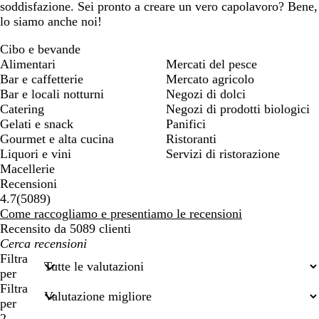
soddisfazione. Sei pronto a creare un vero capolavoro? Bene,
lo siamo anche noi!
Cibo e bevande
Alimentari
Mercati del pesce
Bar e caffetterie
Mercato agricolo
Bar e locali notturni
Negozi di dolci
Catering
Negozi di prodotti biologici
Gelati e snack
Panifici
Gourmet e alta cucina
Ristoranti
Liquori e vini
Servizi di ristorazione
Macellerie
Recensioni
5089
4.7
(
5089
)
recensioni
Come raccogliamo e presentiamo le recensioni
Recensito da 5089 clienti
I
miei
Filtra
termini
per
di
Filtra
ricerca
per
2