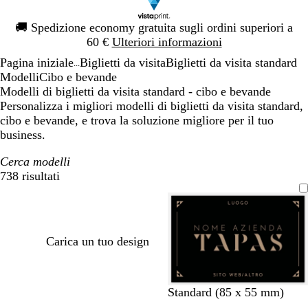
Diapositiva
🚚
Spedizione economy gratuita sugli ordini superiori a
1
60 €
Ulteriori informazioni
di
Pagina iniziale
Biglietti da visita
Biglietti da visita standard
1
...
Modelli
Cibo e bevande
Modelli di biglietti da visita standard - cibo e bevande
Personalizza i migliori modelli di biglietti da visita standard,
cibo e bevande, e trova la soluzione migliore per il tuo
business.
Cerca modelli
738 risultati
Filtri
Carica un tuo design
n
v
v
v
g
Standard (85 x 55 mm)
e
e
i
i
r