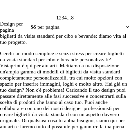
1
2
3
4
8
Pagina
Pagina
Pagina
Pagina
Pagina
Design per
1
2
3
4
8
pagina
biglietti da visita standard per cibo e bevande: diamo vita al
tuo progetto.
Cerchi un modo semplice e senza stress per creare biglietti
da visita standard per cibo e bevande personalizzati?
Vistaprint è qui per aiutarti. Mettiamo a tua disposizione
un'ampia gamma di modelli di biglietti da visita standard
completamente personalizzabili, tra cui molte opzioni con
spazio per inserire immagini, loghi e molto altro. Hai già un
tuo design? Non c'è problema! Caricando il tuo design puoi
passare direttamente alle fasi successive e concentrarti sulla
scelta di prodotti che fanno al caso tuo. Puoi anche
collaborare con uno dei nostri designer professionisti per
creare biglietti da visita standard con un aspetto davvero
originale. Di qualsiasi cosa tu abbia bisogno, siamo qui per
aiutarti e faremo tutto il possibile per garantire la tua piena