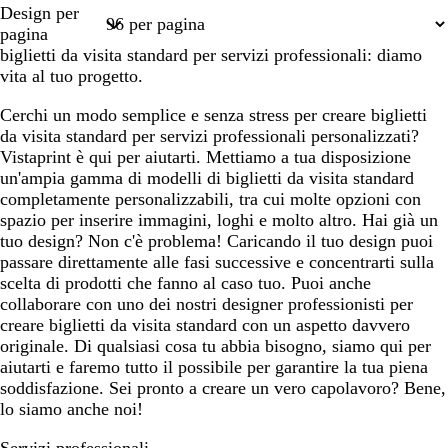
Pagina
Pagina
Pagina
Pagina
Pagina
Design per
1
2
3
4
9
pagina
biglietti da visita standard per servizi professionali: diamo
vita al tuo progetto.
Cerchi un modo semplice e senza stress per creare biglietti
da visita standard per servizi professionali personalizzati?
Vistaprint è qui per aiutarti. Mettiamo a tua disposizione
un'ampia gamma di modelli di biglietti da visita standard
completamente personalizzabili, tra cui molte opzioni con
spazio per inserire immagini, loghi e molto altro. Hai già un
tuo design? Non c'è problema! Caricando il tuo design puoi
passare direttamente alle fasi successive e concentrarti sulla
scelta di prodotti che fanno al caso tuo. Puoi anche
collaborare con uno dei nostri designer professionisti per
creare biglietti da visita standard con un aspetto davvero
originale. Di qualsiasi cosa tu abbia bisogno, siamo qui per
aiutarti e faremo tutto il possibile per garantire la tua piena
soddisfazione. Sei pronto a creare un vero capolavoro? Bene,
lo siamo anche noi!
Servizi professionali