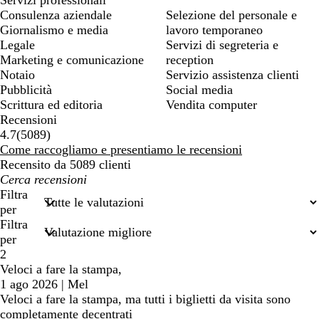
Consulenza aziendale
Selezione del personale e
Giornalismo e media
lavoro temporaneo
Legale
Servizi di segreteria e
Marketing e comunicazione
reception
Notaio
Servizio assistenza clienti
Pubblicità
Social media
Scrittura ed editoria
Vendita computer
Recensioni
5089
4.7
(
5089
)
recensioni
Come raccogliamo e presentiamo le recensioni
Recensito da 5089 clienti
I
miei
Filtra
termini
per
di
Filtra
ricerca
per
2
Veloci a fare la stampa,
1 ago 2026
|
Mel
Veloci a fare la stampa, ma tutti i biglietti da visita sono
completamente decentrati