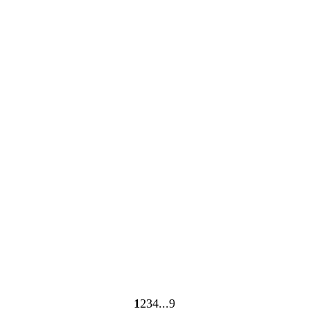
Caricamento
Caricamento
in
in
corso
corso
1
2
3
4
9