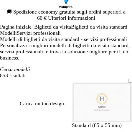
Diapositiva
🚚
Spedizione economy gratuita sugli ordini superiori a
1
60 €
Ulteriori informazioni
di
Pagina iniziale
Biglietti da visita
Biglietti da visita standard
1
...
Modelli
Servizi professionali
Modelli di biglietti da visita standard - servizi professionali
Personalizza i migliori modelli di biglietti da visita standard,
servizi professionali, e trova la soluzione migliore per il tuo
business.
Cerca modelli
853 risultati
Filtri
Carica un tuo design
b
g
b
g
b
n
a
f
r
t
Standard (85 x 55 mm)
i
r
l
r
i
e
z
o
o
e