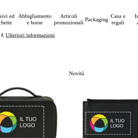
sivi ed
Abbigliamento
Articoli
Casa e
I
Packaging
chette
e borse
promozionali
regali
0 €
Ulteriori informazioni
a ai risultati filtrati
Novità