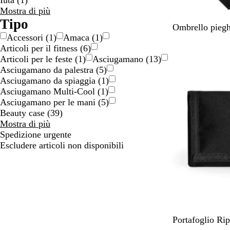
Iuta
(
1
)
Materiale
Mostra di più
scelte
Tipo
N
V
B
R
B
Ombrello piegh
Accessori
(
1
)
Amaca
(
1
)
e
e
l
o
i
Articoli per il fitness
(
6
)
r
r
u
s
a
Articoli per le feste
(
1
)
Asciugamano
(
13
)
o
d
n
s
n
Asciugamano da palestra
(
5
)
e
a
o
c
Asciugamano da spiaggia
(
1
)
l
v
o
Asciugamano Multi-Cool
(
1
)
i
y
Asciugamano per le mani
(
5
)
m
Beauty case
(
39
)
e
Tipo
Mostra di più
scelte
Spedizione urgente
Escludere articoli non disponibili
N
B
R
B
Portafoglio R