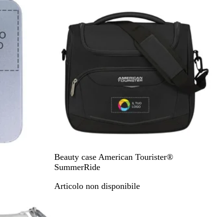
t
o
N
L
B
Beauty case American Tourister®
e
i
l
SummerRide
r
l
u
Articolo non disponibile
o
a
n
s
a
R
v