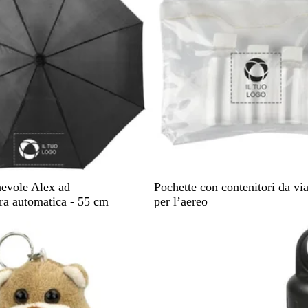
o
o
p
a
c
o
T
T
evole Alex ad
Pochette con contenitori da via
r
r
ura automatica - 55 cm
per l’aereo
a
a
sponibile
Articolo non disponibile
s
s
p
p
a
a
r
r
e
e
n
n