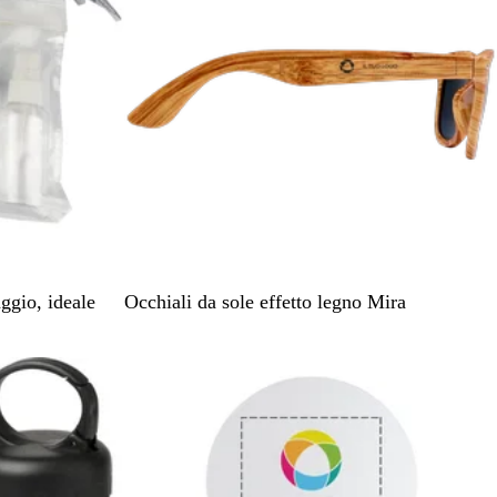
o
y
s
a
B
ggio, ideale
Occhiali da sole effetto legno Mira
e
i
Articolo non disponibile
g
e