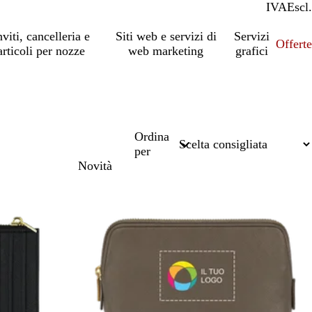
IVA
Incl.
Escl.
nviti, cancelleria e
Siti web e servizi di
Servizi
Offert
articoli per nozze
web marketing
grafici
Ordina
per
Novità