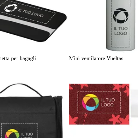
o
W
etta per bagagli
Mini ventilatore Vueltas
h
sponibile
Articolo non disponibile
i
t
e