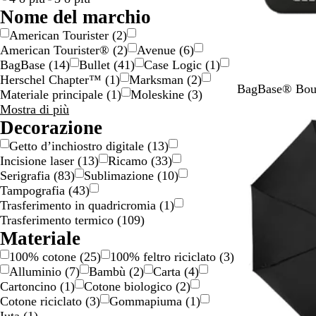
o
o
/
/
e
o
Nome del marchio
n
o
a
l
American Tourister
(
2
)
e
r
r
o
American Tourister®
(
2
)
Avenue
(
6
)
o
g
r
BagBase
(
14
)
Bullet
(
41
)
Case Logic
(
1
)
e
e
Herschel Chapter™
(
1
)
Marksman
(
2
)
n
N
R
O
BagBase® Bout
Materiale principale
(
1
)
Moleskine
(
3
)
t
e
o
y
Nome
Mostra di più
o
r
s
s
del
Decorazione
o
a
t
marchio
Getto d’inchiostro digitale
(
13
)
t
e
scelte
Incisione laser
(
13
)
Ricamo
(
33
)
e
r
Serigrafia
(
83
)
Sublimazione
(
10
)
n
Tampografia
(
43
)
u
Trasferimento in quadricromia
(
1
)
e
Trasferimento termico
(
109
)
Materiale
100% cotone
(
25
)
100% feltro riciclato
(
3
)
Alluminio
(
7
)
Bambù
(
2
)
Carta
(
4
)
Cartoncino
(
1
)
Cotone biologico
(
2
)
Cotone riciclato
(
3
)
Gommapiuma
(
1
)