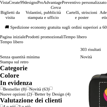
VistaCreate
99designs
ProAdvantage
Preventivo personalizzato
Biglietti da
Volantini, pubblicità
Cartelli, striscioni
Ade
visita
stampata e ufficio
e poster
eti
Diapositiva
🚚
Spedizione economy gratuita sugli ordini superiori a 6
1
di
Pagina iniziale
Prodotti promozionali
Tempo libero
1
Tempo libero
Pass
303 risultati
Senza quantità minima
Novità
Stampa sul retro
Categorie
Colore
A
A
B
B
B
G
G
M
N
O
R
R
V
V
M
In evidenza
r
r
e
i
l
i
r
a
e
r
o
o
e
i
u
Bestseller
(
8
)
Novità
(
63
)
a
g
i
a
u
a
i
r
r
o
s
s
r
o
l
Nuove opzioni
(
2
)
Better by Design
(
4
)
n
e
g
n
l
g
r
o
a
s
d
l
t
Valutazione dei clienti
c
n
e
c
l
i
o
o
e
a
i
i
t
o
o
o
n
c
4 o più
3 o più