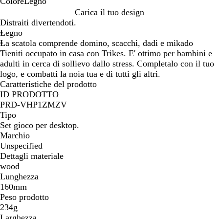
Colore
Legno
L
Carica il tuo design
e
Distraiti divertendoti.
g
Legno
n
La scatola comprende domino, scacchi, dadi e mikado
o
Tieniti occupato in casa con Trikes. E' ottimo per bambini e
adulti in cerca di sollievo dallo stress. Completalo con il tuo
logo, e combatti la noia tua e di tutti gli altri.
Caratteristiche del prodotto
ID PRODOTTO
PRD-VHP1ZMZV
Tipo
Set gioco per desktop.
Marchio
Unspecified
Dettagli materiale
wood
Lunghezza
160mm
Peso prodotto
234g
Larghezza