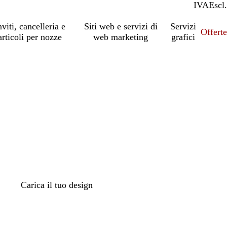
IVA
Incl.
Escl.
nviti, cancelleria e
Siti web e servizi di
Servizi
Offert
articoli per nozze
web marketing
grafici
Carica il tuo design