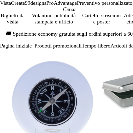
VistaCreate
99designs
ProAdvantage
Preventivo personalizzato
Biglietti da
Volantini, pubblicità
Cartelli, striscioni
Ade
visita
stampata e ufficio
e poster
eti
Diapositiva
🚚
Spedizione economy gratuita sugli ordini superiori a 6
1
di
Pagina iniziale
Prodotti promozionali
Tempo libero
Articoli d
1
...
Diapositiva
L’immagine
Ingrandito
Usa
Clicca
1
può
a
i
per
di
essere
minimo
comandi
allargare
2
ingrandita
+
e
+
per
ingrandire
o
ridurre
e
le
frecce
per