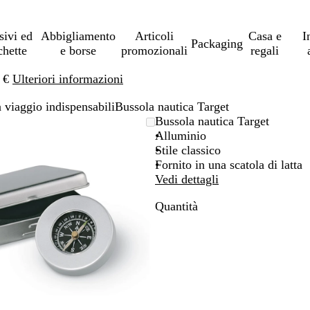
sivi ed
Abbigliamento
Articoli
Casa e
I
Packaging
chette
e borse
promozionali
regali
0 €
Ulteriori informazioni
a viaggio indispensabili
Bussola nautica Target
L’immagine
Ingrandito
Usa
Clicca
Bussola nautica Target
può
a
i
per
Alluminio
essere
minimo
comandi
allargare
Stile classico
ingrandita
+
Fornito in una scatola di latta
e
Vedi dettagli
+
Quantità
per
ingrandire
o
ridurre
e
le
frecce
per