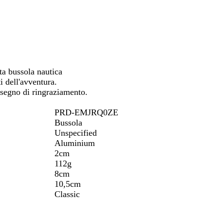
spostarti
sta bussola nautica
i dell'avventura.
n segno di ringraziamento.
PRD-EMJRQ0ZE
Bussola
Unspecified
Aluminium
2cm
112g
8cm
10,5cm
Classic