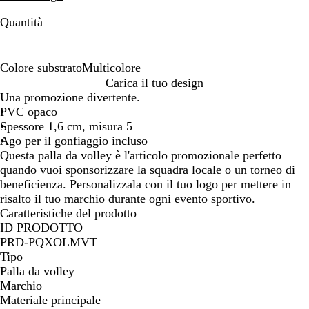
Quantità
Colore substrato
Multicolore
M
Carica il tuo design
u
Una promozione divertente.
l
PVC opaco
t
Spessore 1,6 cm, misura 5
i
Ago per il gonfiaggio incluso
c
Questa palla da volley è l'articolo promozionale perfetto
o
quando vuoi sponsorizzare la squadra locale o un torneo di
l
beneficienza. Personalizzala con il tuo logo per mettere in
o
risalto il tuo marchio durante ogni evento sportivo.
r
Caratteristiche del prodotto
e
ID PRODOTTO
PRD-PQXOLMVT
Tipo
Palla da volley
Marchio
Materiale principale