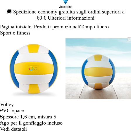
Diapositiva
🚚
Spedizione economy gratuita sugli ordini superiori a
1
60 €
Ulteriori informazioni
di
Pagina iniziale
Prodotti promozionali
Tempo libero
1
...
Sport e fitness
Diapositiva
L’immagine
Ingrandito
Usa
Clicca
L’immagine
Ingrandito
Usa
Clicca
1
può
a
i
per
può
a
i
per
di
essere
minimo
comandi
allargare
essere
minimo
comandi
allargare
2
ingrandita
+
ingrandita
+
e
e
+
+
per
per
ingrandire
ingrandire
o
o
ridurre
ridurre
e
e
Volley
le
le
PVC opaco
frecce
frecce
Spessore 1,6 cm, misura 5
per
per
Ago per il gonfiaggio incluso
spostarti
spostarti
Vedi dettagli