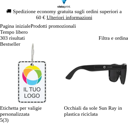
Diapositiva
🚚
Spedizione economy gratuita sugli ordini superiori a
1
60 €
Ulteriori informazioni
di
Pagina iniziale
Prodotti promozionali
1
Tempo libero
303 risultati
Filtra e ordina
Bestseller
Bestseller
N
A
G
B
B
Etichetta per valigie
Occhiali da sole Sun Ray in
e
r
i
i
l
personalizzata
plastica riciclata
3
r
a
a
a
u
5
(
3
)
r
o
n
l
n