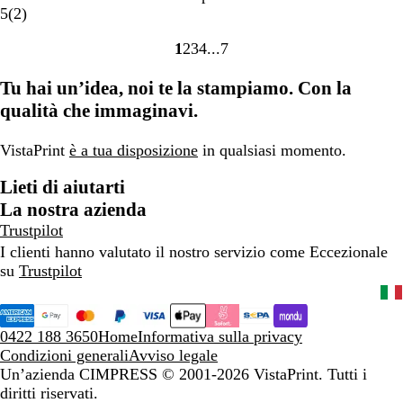
r
i
i
i
i
2
u
i
n
5
(
2
)
o
g
g
g
g
r
m
g
a
1
2
3
4
7
e
e
e
e
e
a
i
Vai
Vai
Vai
Vai
Vai
/
/
/
c
r
o
alla
alla
alla
alla
alla
Tu hai un’idea, noi te la stampiamo. Con la
R
B
G
e
i
s
pagina
pagina
pagina
pagina
pagina
o
l
r
n
n
c
qualità che immaginavi.
s
u
i
s
o
u
s
m
g
i
r
VistaPrint
è a tua disposizione
in qualsiasi momento.
o
a
i
o
o
r
o
n
Lieti di aiutarti
i
c
i
La nostra azienda
n
h
Trustpilot
o
i
I clienti hanno valutato il nostro servizio come Eccezionale
a
su
Trustpilot
r
o
0422 188 3650
Home
Informativa sulla privacy
Condizioni generali
Avviso legale
Un’azienda CIMPRESS
© 2001-2026 VistaPrint. Tutti i
diritti riservati.