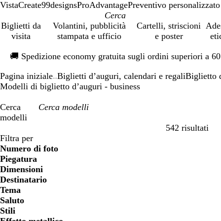
VistaCreate
99designs
ProAdvantage
Preventivo personalizzato
Biglietti da
Volantini, pubblicità
Cartelli, striscioni
Ade
visita
stampata e ufficio
e poster
eti
Diapositiva
🚚
Spedizione economy gratuita sugli ordini superiori a 6
1
di
Pagina iniziale
Biglietti d’auguri, calendari e regali
Biglietto 
1
...
Modelli di biglietto d’auguri - business
Cerca
modelli
542 risultati
Filtri
Filtra per
Numero di foto
Piegatura
Dimensioni
Destinatario
Tema
Saluto
Stili