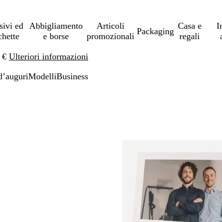
sivi ed
Abbigliamento
Articoli
Casa e
I
Packaging
chette
e borse
promozionali
regali
0 €
Ulteriori informazioni
d’auguri
Modelli
Business