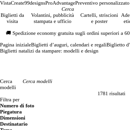
VistaCreate
99designs
ProAdvantage
Preventivo personalizzato
Biglietti da
Volantini, pubblicità
Cartelli, striscioni
Ade
visita
stampata e ufficio
e poster
eti
Diapositiva
🚚
Spedizione economy gratuita sugli ordini superiori a 6
1
di
Pagina iniziale
Biglietti d’auguri, calendari e regali
Biglietto d
1
Biglietti natalizi da stampare: modelli e design
Cerca
modelli
1781 risultati
Filtri
Filtra per
Numero di foto
Piegatura
Dimensioni
Destinatario