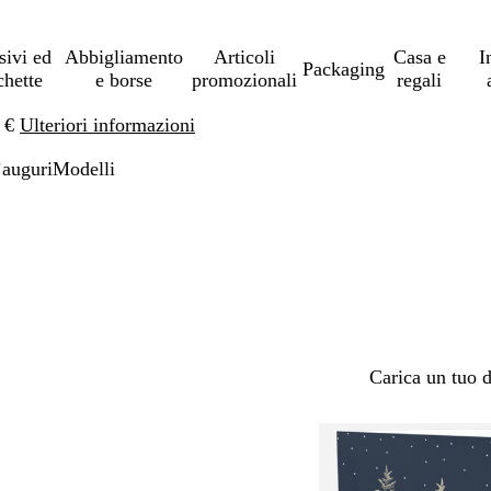
sivi ed
Abbigliamento
Articoli
Casa e
I
Packaging
chette
e borse
promozionali
regali
0 €
Ulteriori informazioni
’auguri
Modelli
Carica un tuo 