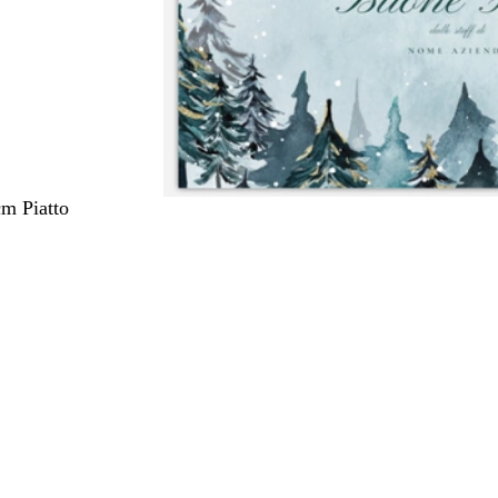
cm Piatto
nto