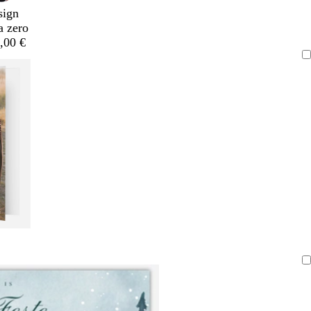
sign
a zero
,00 €