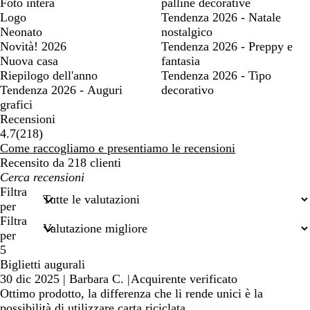
Foto intera
palline decorative
Logo
Tendenza 2026 - Natale
Neonato
nostalgico
Novità! 2026
Tendenza 2026 - Preppy e
Nuova casa
fantasia
Riepilogo dell'anno
Tendenza 2026 - Tipo
Tendenza 2026 - Auguri
decorativo
grafici
Recensioni
218
4.7
(
218
)
recensioni
Come raccogliamo e presentiamo le recensioni
Recensito da 218 clienti
I
miei
Filtra
termini
per
di
Filtra
ricerca
per
5
Biglietti augurali
30 dic 2025
|
Barbara C.
|
Acquirente verificato
Ottimo prodotto, la differenza che li rende unici è la
possibilità di utilizzare carta riciclata.