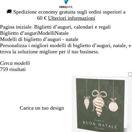
Diapositiva
🚚
Spedizione economy gratuita sugli ordini superiori a
1
60 €
Ulteriori informazioni
di
Pagina iniziale
Biglietti d’auguri, calendari e regali
1
...
Biglietto d’auguri
Modelli
Natale
Modelli di biglietto d’auguri - natale
Personalizza i migliori modelli di biglietto d’auguri, natale, e
trova la soluzione migliore per il tuo business.
Cerca modelli
759 risultati
Filtri
Carica un tuo design