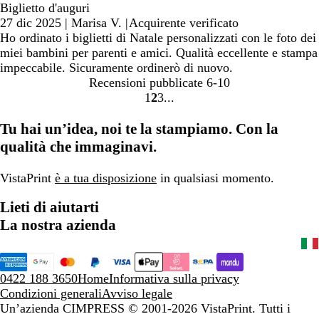
Biglietto d'auguri
27 dic 2025
|
Marisa V.
|
Acquirente verificato
Ho ordinato i biglietti di Natale personalizzati con le foto dei
miei bambini per parenti e amici. Qualità eccellente e stampa
impeccabile. Sicuramente ordinerò di nuovo.
Recensioni pubblicate
6-10
1
2
3
Vai
Vai
Vai
alla
alla
alla
Tu hai un’idea, noi te la stampiamo. Con la
pagina
pagina
pagina
qualità che immaginavi.
VistaPrint
è a tua disposizione
in qualsiasi momento.
Lieti di aiutarti
La nostra azienda
0422 188 3650
Home
Informativa sulla privacy
Condizioni generali
Avviso legale
Un’azienda CIMPRESS
© 2001-2026 VistaPrint. Tutti i