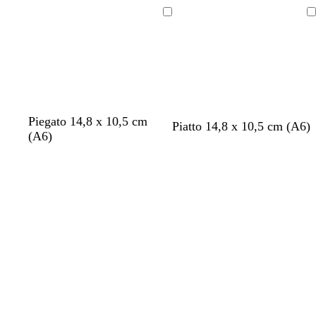
r
i
e
r
r
e
a
r
i
o
Caricamento
Caricamento
m
n
o
g
in
in
a
c
i
corso
corso
o
o
c
h
i
a
b
c
b
b
Piegato 14,8 x 10,5 cm
g
l
v
m
Piatto 14,8 x 10,5 cm (A6)
r
i
r
i
i
(A6)
r
i
e
a
o
a
e
a
a
i
l
r
l
Caricamento
Caricamento
n
m
n
n
g
l
d
v
in
in
c
a
c
c
i
a
e
a
corso
corso
o
o
o
o
s
c
h
i
u
m
a
m