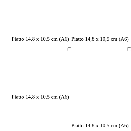
i
e
i
v
a
s
e
a
r
t
n
o
a
a
b
m
a
m
v
g
n
g
g
r
g
t
a
Piatto 14,8 x 10,5 cm (A6)
Piatto 14,8 x 10,5 cm (A6)
i
a
c
a
e
r
e
r
r
o
r
e
c
a
l
c
r
r
i
r
i
i
s
i
r
c
Caricamento
Caricamento
n
v
i
r
d
g
o
g
g
a
g
r
i
in
in
c
a
a
o
e
i
i
i
c
i
a
a
corso
corso
o
i
n
o
o
o
o
h
o
d
i
o
e
l
s
c
c
i
i
o
i
c
h
h
a
S
v
u
i
i
r
i
a
r
a
a
o
e
c
b
b
b
b
b
Piatto 14,8 x 10,5 cm (A6)
o
r
r
n
r
i
i
i
i
i
o
o
a
e
a
a
a
a
a
m
n
n
n
n
n
a
c
c
c
c
c
c
b
n
g
o
Piatto 14,8 x 10,5 cm (A6)
o
o
o
o
o