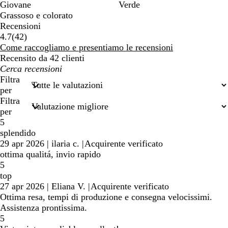
Giovane
Verde
Grassoso e colorato
Recensioni
42
4.7
(
42
)
recensioni
Come raccogliamo e presentiamo le recensioni
Recensito da 42 clienti
I
miei
Filtra
termini
per
di
Filtra
ricerca
per
5
splendido
29 apr 2026
|
ilaria c.
|
Acquirente verificato
ottima qualitá, invio rapido
5
top
27 apr 2026
|
Eliana V.
|
Acquirente verificato
Ottima resa, tempi di produzione e consegna velocissimi.
Assistenza prontissima.
5