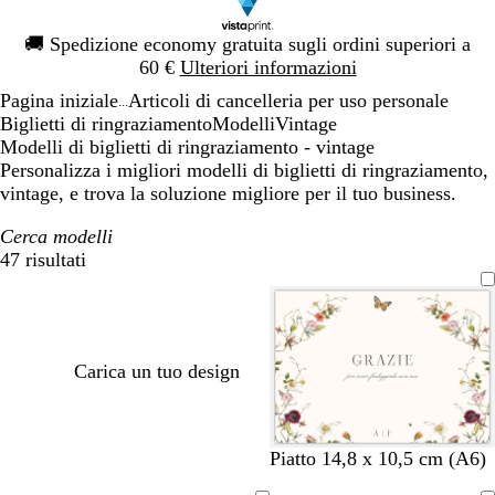
Diapositiva
🚚
Spedizione economy gratuita sugli ordini superiori a
1
60 €
Ulteriori informazioni
di
Pagina iniziale
Articoli di cancelleria per uso personale
1
...
Biglietti di ringraziamento
Modelli
Vintage
Modelli di biglietti di ringraziamento - vintage
Personalizza i migliori modelli di biglietti di ringraziamento,
vintage, e trova la soluzione migliore per il tuo business.
Cerca modelli
47 risultati
Filtri
Carica un tuo design
b
v
g
g
g
n
b
v
Piatto 14,8 x 10,5 cm (A6)
i
e
r
r
r
e
i
i