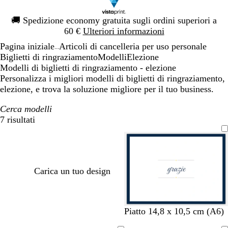
Diapositiva
🚚
Spedizione economy gratuita sugli ordini superiori a
1
60 €
Ulteriori informazioni
di
Pagina iniziale
Articoli di cancelleria per uso personale
1
...
Biglietti di ringraziamento
Modelli
Elezione
Modelli di biglietti di ringraziamento - elezione
Personalizza i migliori modelli di biglietti di ringraziamento,
elezione, e trova la soluzione migliore per il tuo business.
Cerca modelli
7 risultati
Filtri
Carica un tuo design
b
b
b
b
Piatto 14,8 x 10,5 cm (A6)
i
i
i
i