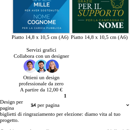
r
o
e
o
o
o
u
a
o
s
c
r
d
c
e
h
o
i
h
i
t
i
a
è
a
r
b
r
v
o
a
v
b
b
v
r
Piatto 14,8 x 10,5 cm (A6)
Piatto 14,8 x 10,5 cm (A6)
r
o
l
o
e
r
r
e
l
l
e
o
o
u
s
r
o
a
r
u
u
r
s
Servizi grafici
s
s
d
n
d
s
s
d
s
Collabora con un designer
c
o
e
c
e
c
c
e
o
u
s
i
f
u
u
f
r
m
o
o
r
r
o
Ottieni un design
o
e
r
o
o
r
professionale da zero
r
e
e
A partire da 12,00 €
a
s
s
1
l
t
t
Pagina
Design per
d
a
a
1
pagina
o
biglietti di ringraziamento per elezione: diamo vita al tuo
progetto.