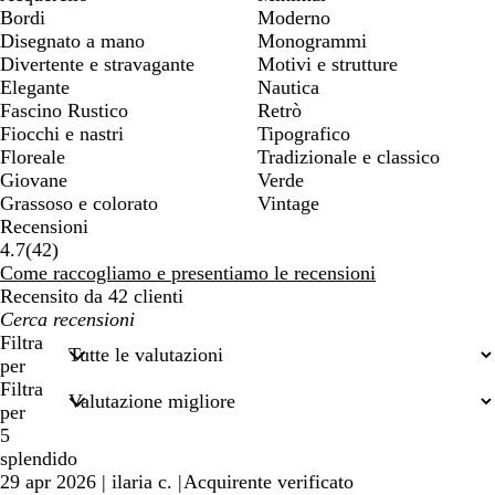
Bordi
Moderno
Disegnato a mano
Monogrammi
Divertente e stravagante
Motivi e strutture
Elegante
Nautica
Fascino Rustico
Retrò
Fiocchi e nastri
Tipografico
Floreale
Tradizionale e classico
Giovane
Verde
Grassoso e colorato
Vintage
Recensioni
42
4.7
(
42
)
recensioni
Come raccogliamo e presentiamo le recensioni
Recensito da 42 clienti
I
miei
Filtra
termini
per
di
Filtra
ricerca
per
5
splendido
29 apr 2026
|
ilaria c.
|
Acquirente verificato