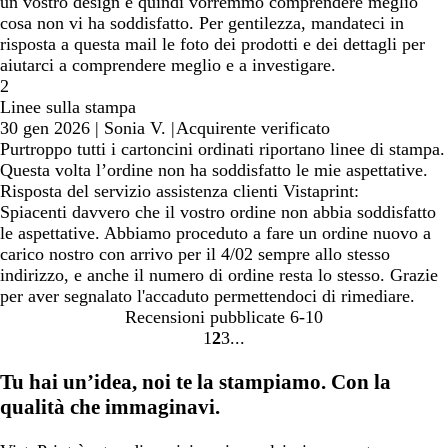
un vostro design e quindi vorremmo comprendere meglio
cosa non vi ha soddisfatto. Per gentilezza, mandateci in
risposta a questa mail le foto dei prodotti e dei dettagli per
aiutarci a comprendere meglio e a investigare.
2
Linee sulla stampa
30 gen 2026
|
Sonia V.
|
Acquirente verificato
Purtroppo tutti i cartoncini ordinati riportano linee di stampa.
Questa volta l’ordine non ha soddisfatto le mie aspettative.
Risposta del servizio assistenza clienti Vistaprint:
Spiacenti davvero che il vostro ordine non abbia soddisfatto
le aspettative. Abbiamo proceduto a fare un ordine nuovo a
carico nostro con arrivo per il 4/02 sempre allo stesso
indirizzo, e anche il numero di ordine resta lo stesso. Grazie
per aver segnalato l'accaduto permettendoci di rimediare.
Recensioni pubblicate
6-10
1
2
3
Vai
Vai
Vai
alla
alla
alla
Tu hai un’idea, noi te la stampiamo. Con la
pagina
pagina
pagina
qualità che immaginavi.