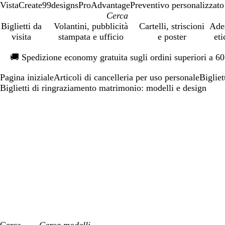
VistaCreate
99designs
ProAdvantage
Preventivo personalizzato
Biglietti da
Volantini, pubblicità
Cartelli, striscioni
Ade
visita
stampata e ufficio
e poster
eti
Diapositiva
🚚
Spedizione economy gratuita sugli ordini superiori a 6
1
di
Pagina iniziale
Articoli di cancelleria per uso personale
Bigliet
1
Biglietti di ringraziamento matrimonio: modelli e design