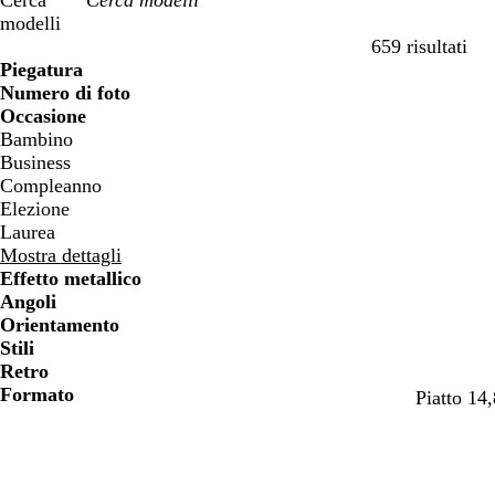
Cerca
modelli
659 risultati
Filtri
Piegatura
Numero di foto
Occasione
Bambino
Business
Compleanno
Elezione
Laurea
Mostra dettagli
Effetto metallico
Angoli
Orientamento
Stili
Retro
Formato
b
f
r
a
m
Piatto 14
i
o
o
c
a
a
g
s
c
r
n
l
a
i
r
c
i
c
a
o