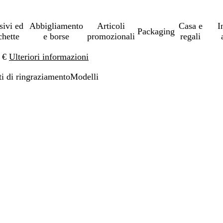
sivi ed
Abbigliamento
Articoli
Casa e
I
Packaging
chette
e borse
promozionali
regali
0 €
Ulteriori informazioni
ti di ringraziamento
Modelli