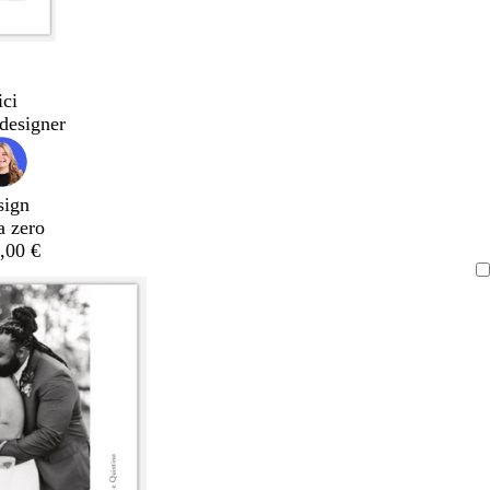
ici
designer
sign
a zero
,00 €