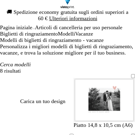
Diapositiva
🚚
Spedizione economy gratuita sugli ordini superiori a
1
60 €
Ulteriori informazioni
di
Pagina iniziale
Articoli di cancelleria per uso personale
1
...
Biglietti di ringraziamento
Modelli
Vacanze
Modelli di biglietti di ringraziamento - vacanze
Personalizza i migliori modelli di biglietti di ringraziamento,
vacanze, e trova la soluzione migliore per il tuo business.
Cerca modelli
8 risultati
Filtri
Carica un tuo design
m
r
r
t
p
Piatto 14,8 x 10,5 cm (A6)
a
o
o
u
e