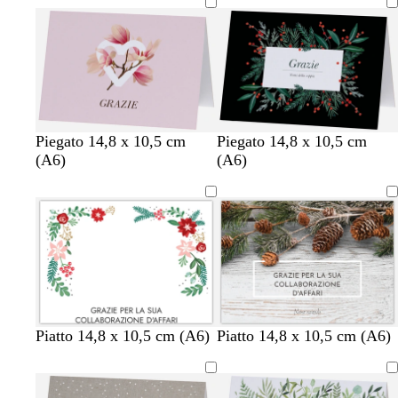
l
s
s
r
r
v
s
a
c
v
a
o
h
i
e
n
s
c
e
a
n
v
b
Piegato 14,8 x 10,5 cm
Piegato 14,8 x 10,5 cm
e
e
i
(A6)
(A6)
r
r
a
o
d
n
e
c
s
o
c
h
i
u
m
v
v
v
v
Piatto 14,8 x 10,5 cm (A6)
Piatto 14,8 x 10,5 cm (A6)
a
e
e
e
e
m
r
r
r
r
a
d
d
d
d