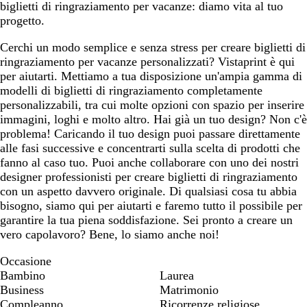
biglietti di ringraziamento per vacanze: diamo vita al tuo
o
o
o
o
progetto.
c
c
c
c
h
h
h
h
Cerchi un modo semplice e senza stress per creare biglietti di
i
i
i
i
ringraziamento per vacanze personalizzati? Vistaprint è qui
a
a
a
a
per aiutarti. Mettiamo a tua disposizione un'ampia gamma di
r
r
r
r
modelli di biglietti di ringraziamento completamente
o
o
o
o
personalizzabili, tra cui molte opzioni con spazio per inserire
immagini, loghi e molto altro. Hai già un tuo design? Non c'è
problema! Caricando il tuo design puoi passare direttamente
alle fasi successive e concentrarti sulla scelta di prodotti che
fanno al caso tuo. Puoi anche collaborare con uno dei nostri
designer professionisti per creare biglietti di ringraziamento
con un aspetto davvero originale. Di qualsiasi cosa tu abbia
bisogno, siamo qui per aiutarti e faremo tutto il possibile per
garantire la tua piena soddisfazione. Sei pronto a creare un
vero capolavoro? Bene, lo siamo anche noi!
Occasione
Bambino
Laurea
Business
Matrimonio
Compleanno
Ricorrenze religiose