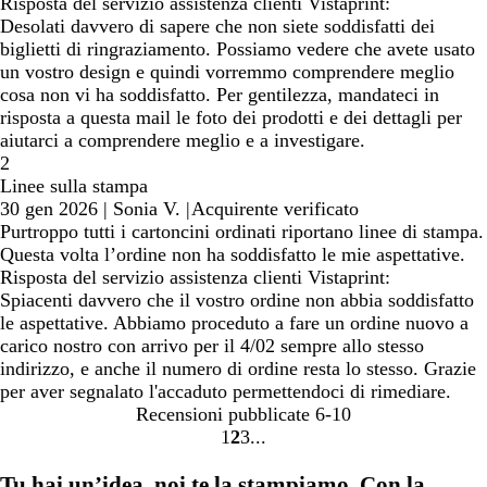
Risposta del servizio assistenza clienti Vistaprint:
Desolati davvero di sapere che non siete soddisfatti dei
biglietti di ringraziamento. Possiamo vedere che avete usato
un vostro design e quindi vorremmo comprendere meglio
cosa non vi ha soddisfatto. Per gentilezza, mandateci in
risposta a questa mail le foto dei prodotti e dei dettagli per
aiutarci a comprendere meglio e a investigare.
2
Linee sulla stampa
30 gen 2026
|
Sonia V.
|
Acquirente verificato
Purtroppo tutti i cartoncini ordinati riportano linee di stampa.
Questa volta l’ordine non ha soddisfatto le mie aspettative.
Risposta del servizio assistenza clienti Vistaprint:
Spiacenti davvero che il vostro ordine non abbia soddisfatto
le aspettative. Abbiamo proceduto a fare un ordine nuovo a
carico nostro con arrivo per il 4/02 sempre allo stesso
indirizzo, e anche il numero di ordine resta lo stesso. Grazie
per aver segnalato l'accaduto permettendoci di rimediare.
Recensioni pubblicate
6-10
1
2
3
Vai
Vai
Vai
alla
alla
alla
Tu hai un’idea, noi te la stampiamo. Con la