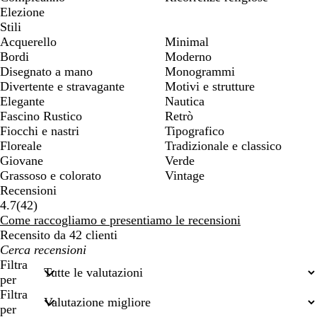
Elezione
Stili
Acquerello
Minimal
Bordi
Moderno
Disegnato a mano
Monogrammi
Divertente e stravagante
Motivi e strutture
Elegante
Nautica
Fascino Rustico
Retrò
Fiocchi e nastri
Tipografico
Floreale
Tradizionale e classico
Giovane
Verde
Grassoso e colorato
Vintage
Recensioni
42
4.7
(
42
)
recensioni
Come raccogliamo e presentiamo le recensioni
Recensito da 42 clienti
I
miei
Filtra
termini
per
di
Filtra
ricerca
per