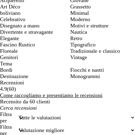
Acquerello
Giovane
Art Déco
Grassetto
boliviano
Minimal
Celebrativo
Moderno
Disegnato a mano
Motivi e strutture
Divertente e stravagante
Nautica
Elegante
Retro
Fascino Rustico
Tipografico
Floreale
Tradizionale e classico
Genitori
Vintage
Tema
Bordi
Fiocchi e nastri
Destinazione
Monogrammi
Recensioni
60
4.9
(
60
)
recensioni
Come raccogliamo e presentiamo le recensioni
Recensito da 60 clienti
I
miei
Filtra
termini
per
di
Filtra
ricerca
per