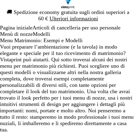
Diapositiva
🚚
Spedizione economy gratuita sugli ordini superiori a
1
60 €
Ulteriori informazioni
di
Pagina iniziale
Articoli di cancelleria per uso personale
1
Menù di nozze
Modelli
Menu Matrimonio: Esempi e Modelli
Vuoi preparare l’ambientazione (e la tavola) in modo
elegante e speciale per il tuo ricevimento di matrimonio?
Vistaprint può aiutarti. Qui sotto troverai alcuni dei nostri
menu per matrimonio più richiesti. Puoi scegliere uno di
questi modelli o visualizzarne altri nella nostra galleria
completa, dove troverai esempi completamente
personalizzabili di diversi stili, con tante opzioni per
completare il look del tuo matrimonio. Una volta che avrai
trovato il look perfetto per i tuoi menu di nozze, usa i nostri
intuitivi strumenti di design per aggiungere i dettagli più
importanti: nomi, portate e molto altro. Noi penseremo a
tutto il resto: stamperemo in modo professionale i tuoi menu
nuziali, li imballeremo e li spediremo direttamente a casa
tua.