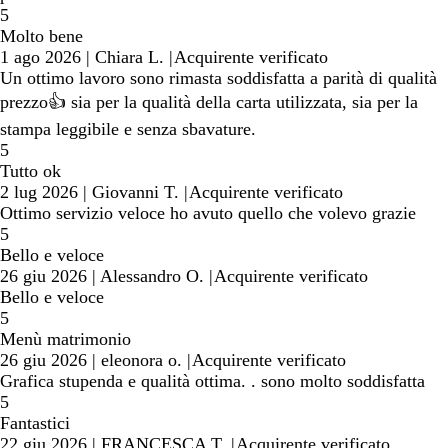
5
Molto bene
1 ago 2026
|
Chiara L.
|
Acquirente verificato
Un ottimo lavoro sono rimasta soddisfatta a parità di qualità
prezzo👍 sia per la qualità della carta utilizzata, sia per la
stampa leggibile e senza sbavature.
5
Tutto ok
2 lug 2026
|
Giovanni T.
|
Acquirente verificato
Ottimo servizio veloce ho avuto quello che volevo grazie
5
Bello e veloce
26 giu 2026
|
Alessandro O.
|
Acquirente verificato
Bello e veloce
5
Menù matrimonio
26 giu 2026
|
eleonora o.
|
Acquirente verificato
Grafica stupenda e qualità ottima. . sono molto soddisfatta
5
Fantastici
22 giu 2026
|
FRANCESCA T.
|
Acquirente verificato