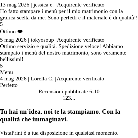
13 mag 2026
|
jessica e.
|
Acquirente verificato
Ho fatto stampare i menù per il mio matrimonio con la
grafica scelta da me. Sono perfetti e il materiale è di qualità!!
5
Ottimo ❤️
5 mag 2026
|
tokyosoup
|
Acquirente verificato
Ottimo servizio e qualità. Spedizione veloce! Abbiamo
stampato i menù del nostro matrimonio, sono veramente
bellissimi!
5
Menu
4 mag 2026
|
Lorella C.
|
Acquirente verificato
Perfetto
Recensioni pubblicate
6-10
1
2
3
Vai
Vai
Vai
alla
alla
alla
Tu hai un’idea, noi te la stampiamo. Con la
pagina
pagina
pagina
qualità che immaginavi.
VistaPrint
è a tua disposizione
in qualsiasi momento.