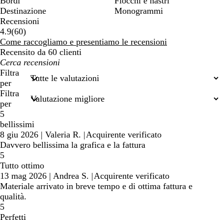
Bordi
Fiocchi e nastri
Destinazione
Monogrammi
Recensioni
60
4.9
(
60
)
recensioni
Come raccogliamo e presentiamo le recensioni
Recensito da 60 clienti
I
miei
Filtra
termini
per
di
Filtra
ricerca
per
5
bellissimi
8 giu 2026
|
Valeria R.
|
Acquirente verificato
Davvero bellissima la grafica e la fattura
5
Tutto ottimo
13 mag 2026
|
Andrea S.
|
Acquirente verificato
Materiale arrivato in breve tempo e di ottima fattura e
qualità.
5
Perfetti