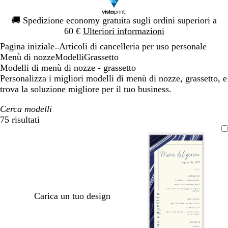
Diapositiva
🚚
Spedizione economy gratuita sugli ordini superiori a
1
60 €
Ulteriori informazioni
di
Pagina iniziale
Articoli di cancelleria per uso personale
1
...
Menù di nozze
Modelli
Grassetto
Modelli di menù di nozze - grassetto
Personalizza i migliori modelli di menù di nozze, grassetto, e
trova la soluzione migliore per il tuo business.
Cerca modelli
75 risultati
Filtri
Carica un tuo design