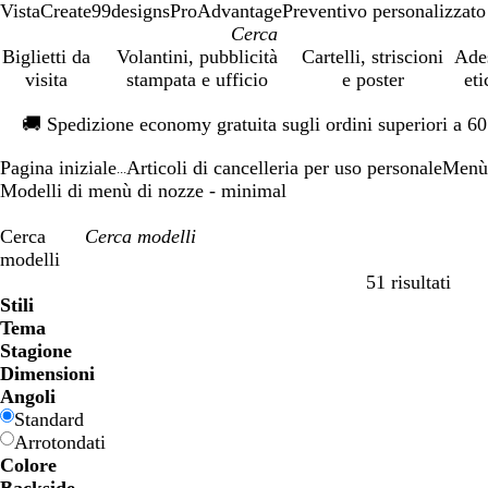
VistaCreate
99designs
ProAdvantage
Preventivo personalizzato
Biglietti da
Volantini, pubblicità
Cartelli, striscioni
Ade
visita
stampata e ufficio
e poster
eti
Diapositiva
🚚
Spedizione economy gratuita sugli ordini superiori a 6
1
di
Pagina iniziale
Articoli di cancelleria per uso personale
Menù 
1
...
Modelli di menù di nozze - minimal
Cerca
modelli
51 risultati
Filtri
Stili
Tema
Stagione
Dimensioni
Angoli
Standard
Arrotondati
Colore
B
B
V
V
G
G
A
A
R
R
G
G
B
B
N
N
M
M
P
P
V
V
R
R