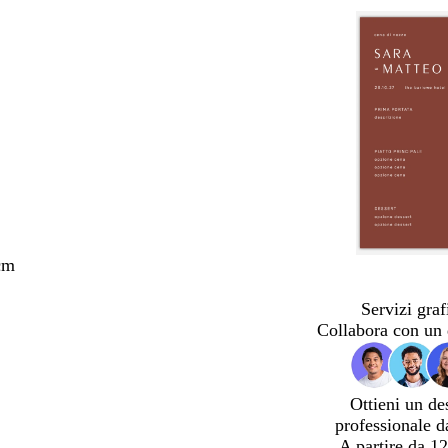
cm
Servizi graf
Collabora con un 
Ottieni un de
professionale d
A partire da 12