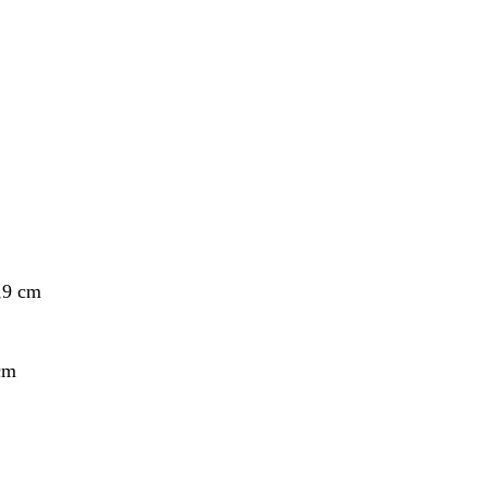
nto
,9 cm
nto
cm
nto