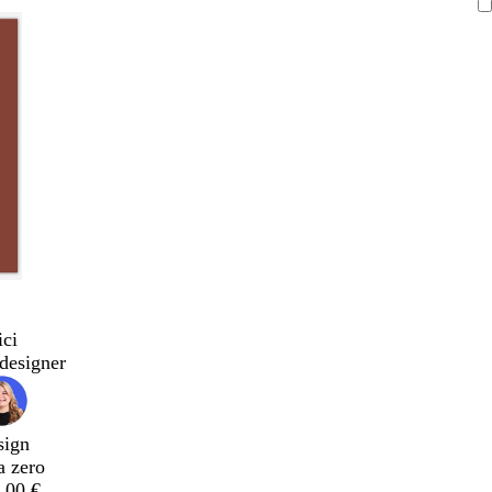
ici
designer
sign
a zero
,00 €