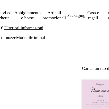
sivi ed
Abbigliamento
Articoli
Casa e
I
Packaging
chette
e borse
promozionali
regali
0 €
Ulteriori informazioni
di nozze
Modelli
Minimal
Carica un tuo 