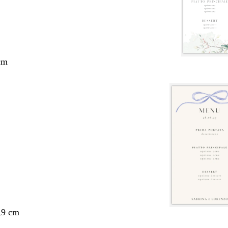
cm
,9 cm