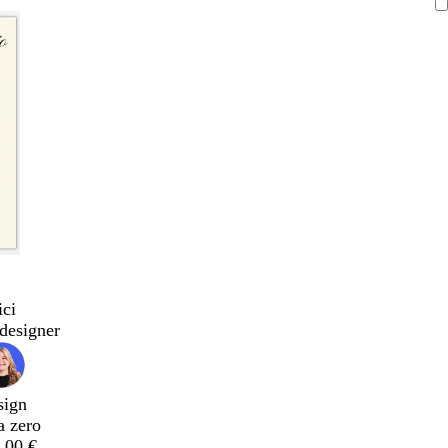
ici
designer
sign
a zero
,00 €