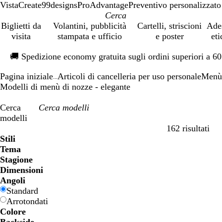
VistaCreate
99designs
ProAdvantage
Preventivo personalizzato
Biglietti da
Volantini, pubblicità
Cartelli, striscioni
Ade
visita
stampata e ufficio
e poster
eti
Diapositiva
🚚
Spedizione economy gratuita sugli ordini superiori a 6
1
di
Pagina iniziale
Articoli di cancelleria per uso personale
Menù 
1
...
Modelli di menù di nozze - elegante
Cerca
modelli
162 risultati
Filtri
Stili
Tema
Stagione
Dimensioni
Angoli
Standard
Arrotondati
Colore
B
B
V
V
G
G
A
A
R
R
G
G
B
B
N
N
M
M
P
P
V
V
R
R