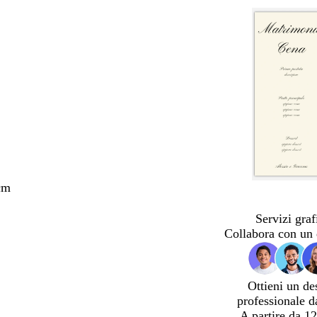
cm
Servizi graf
Collabora con un 
Ottieni un de
professionale d
A partire da 12