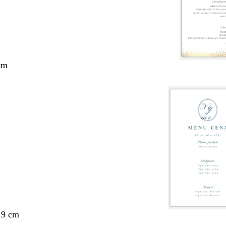
cm
,9 cm