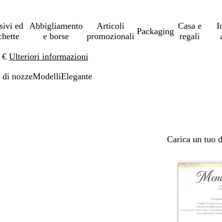
sivi ed
Abbigliamento
Articoli
Casa e
I
Packaging
chette
e borse
promozionali
regali
0 €
Ulteriori informazioni
di nozze
Modelli
Elegante
Carica un tuo 