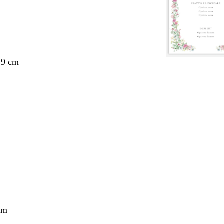
,9 cm
nto
cm