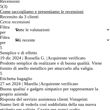
Recensioni
3
5
(
3
)
recensioni
Come raccogliamo e presentiamo le recensioni
Recensito da 3 clienti
I
miei
Filtra
termini
per
di
Filtra
ricerca
per
5
Semplice e di effetto
19 dic 2024
|
Rossella G.
|
Acquirente verificato
Prodotto semplice da realizzare e di buona qualità. Viene
fornito di anello metallico per attaccarlo alla valigia.
5
Etichetta bagaglio
27 set 2024
|
Marella
|
Acquirente verificato
Buona qualita' e gadgets simpatico per rappresentare la
proprio azienda
Risposta del servizio assistenza clienti Vistaprint:
Siamo lieti di vederla così soddisfatta della sua nuova
etichetta per valigie. Grazie per averci scelto.