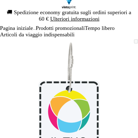
Diapositiva
🚚
Spedizione economy gratuita sugli ordini superiori a
1
60 €
Ulteriori informazioni
di
Pagina iniziale
Prodotti promozionali
Tempo libero
1
...
Articoli da viaggio indispensabili
Diapositiva
L’immagine
Ingrandito
Usa
Clicca
1
può
a
i
per
di
essere
minimo
comandi
allargare
1
ingrandita
+
e
+
per
ingrandire
o
ridurre
e
le
frecce
per
spostarti