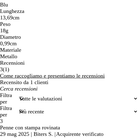
Blu
Lunghezza
13,69cm
Peso
18g
Diametro
0,99cm
Materiale
Metallo
Recensioni
1
3
(
1
)
recensioni
Come raccogliamo e presentiamo le recensioni
Recensito da 1 clienti
I
miei
Filtra
termini
per
di
Filtra
ricerca
per
3
Penne con stampa rovinata
29 mag 2025
|
Biters S.
|
Acquirente verificato