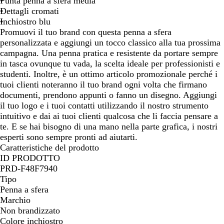
Punta penna a sfera media
c
o
i
a
i
e
Dettagli cromati
o
o
s
o
s
Inchiostro blu
c
c
c
c
Promuovi il tuo brand con questa penna a sfera
h
u
a
u
personalizzata e aggiungi un tocco classico alla tua prossima
i
r
l
r
campagna. Una penna pratica e resistente da portare sempre
a
o
d
o
in tasca ovunque tu vada, la scelta ideale per professionisti e
r
o
studenti. Inoltre, è un ottimo articolo promozionale perché i
o
tuoi clienti noteranno il tuo brand ogni volta che firmano
documenti, prendono appunti o fanno un disegno. Aggiungi
il tuo logo e i tuoi contatti utilizzando il nostro strumento
intuitivo e dai ai tuoi clienti qualcosa che li faccia pensare a
te. E se hai bisogno di una mano nella parte grafica, i nostri
esperti sono sempre pronti ad aiutarti.
Caratteristiche del prodotto
ID PRODOTTO
PRD-F48F7940
Tipo
Penna a sfera
Marchio
Non brandizzato
Colore inchiostro