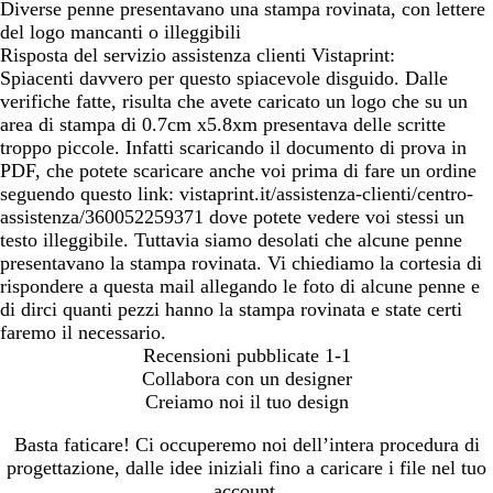
Diverse penne presentavano una stampa rovinata, con lettere
del logo mancanti o illeggibili
Risposta del servizio assistenza clienti Vistaprint:
Spiacenti davvero per questo spiacevole disguido. Dalle
verifiche fatte, risulta che avete caricato un logo che su un
area di stampa di 0.7cm x5.8xm presentava delle scritte
troppo piccole. Infatti scaricando il documento di prova in
PDF, che potete scaricare anche voi prima di fare un ordine
seguendo questo link: vistaprint.it/assistenza-clienti/centro-
assistenza/360052259371 dove potete vedere voi stessi un
testo illeggibile. Tuttavia siamo desolati che alcune penne
presentavano la stampa rovinata. Vi chiediamo la cortesia di
rispondere a questa mail allegando le foto di alcune penne e
di dirci quanti pezzi hanno la stampa rovinata e state certi
faremo il necessario.
Recensioni pubblicate
1-1
Collabora con un designer
Creiamo noi il tuo design
Basta faticare! Ci occuperemo noi dell’intera procedura di
progettazione, dalle idee iniziali fino a caricare i file nel tuo
account.