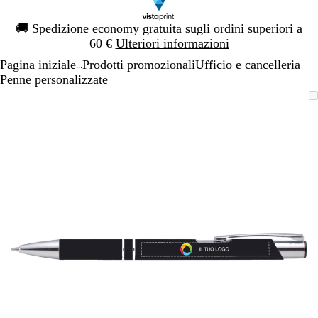
Diapositiva
🚚
Spedizione economy gratuita sugli ordini superiori a
1
60 €
Ulteriori informazioni
di
Pagina iniziale
Prodotti promozionali
Ufficio e cancelleria
1
...
Penne personalizzate
Diapositiva
L’immagine
Ingrandito
Usa
Clicca
1
può
a
i
per
di
essere
minimo
comandi
allargare
1
ingrandita
+
e
+
per
ingrandire
o
ridurre
e
le
frecce
per
spostarti