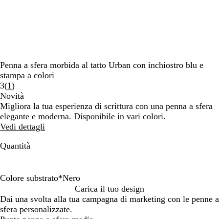
Penna a sfera morbida al tatto Urban con inchiostro blu e
stampa a colori
Leggi
3
(
1
)
1
Novità
recensioni
Migliora la tua esperienza di scrittura con una penna a sfera
elegante e moderna. Disponibile in vari colori.
Vedi dettagli
Quantità
Colore substrato
*
Nero
B
R
G
V
G
B
V
N
Carica il tuo design
i
o
r
i
r
l
e
e
Dai una svolta alla tua campagna di marketing con le penne a
a
s
i
o
i
u
r
r
sfera personalizzate.
n
s
g
l
g
d
o