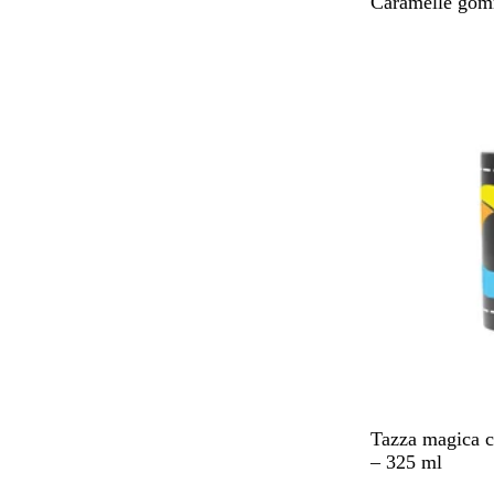
B
Caramelle gomm
i
a
n
c
o
N
Tazza magica co
e
– 325 ml
r