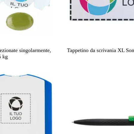
B
ezionate singolarmente,
Tappetino da scrivania XL Son
i
5 kg
a
n
c
o