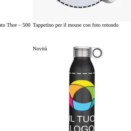
B
ato Thor – 500
Tappetino per il mouse con foto rotondo
i
a
n
Novità
c
o