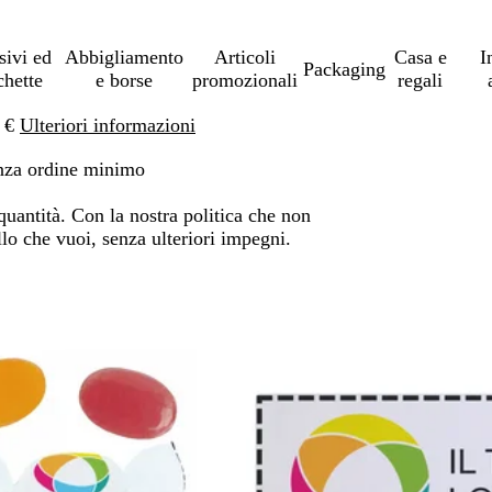
sivi ed
Abbigliamento
Articoli
Casa e
I
Packaging
chette
e borse
promozionali
regali
0 €
Ulteriori informazioni
enza ordine minimo
quantità. Con la nostra politica che non
lo che vuoi, senza ulteriori impegni.
ssa ai risultati filtrati