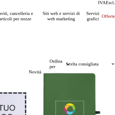
IVA
Incl.
Escl.
nviti, cancelleria e
Siti web e servizi di
Servizi
Offert
articoli per nozze
web marketing
grafici
Ordina
per
Novità