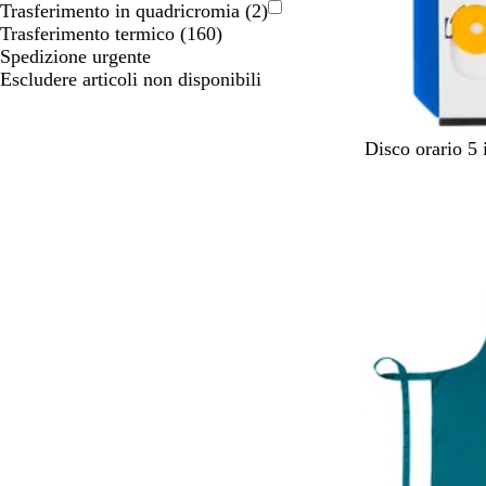
Trasferimento in quadricromia
(
2
)
Trasferimento termico
(
160
)
Spedizione urgente
Escludere articoli non disponibili
B
Disco orario 5 
l
u