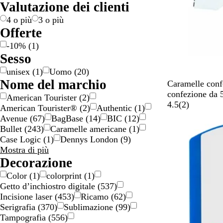
Valutazione dei clienti
c
n
e
c
l
i
o
o
e
a
i
p
i
t
o
o
o
n
c
a
4 o più
3 o più
o
o
/
/
e
o
r
Offerte
n
o
a
l
e
-10%
(
1
)
e
r
r
o
n
Sesso
o
g
r
t
unisex
(
1
)
Uomo
(
20
)
e
e
e
Nome del marchio
n
B
Caramelle conf
t
i
confezione da 
American Tourister
(
2
)
o
a
2
4.5
(
2
)
American Tourister®
(
2
)
Authentic
(
1
)
n
r
Avenue
(
67
)
BagBase
(
14
)
BIC
(
12
)
Bestseller
c
e
Bullet
(
243
)
Caramelle americane
(
1
)
o
c
Case Logic
(
1
)
Dennys London
(
9
)
e
Nome
Mostra di più
n
del
Decorazione
s
marchio
Color
(
1
)
colorprint
(
1
)
i
scelte
Getto d’inchiostro digitale
(
537
)
o
Incisione laser
(
453
)
Ricamo
(
62
)
n
Serigrafia
(
370
)
Sublimazione
(
99
)
i
Tampografia
(
556
)