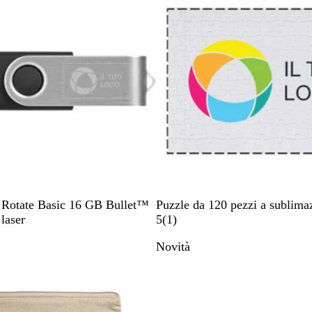
e
r
e
c
l
r
a
i
o
o
l
o
e
n
e
B
 Rotate Basic 16 GB Bullet™
Puzzle da 120 pezzi a sublima
i
1
 laser
5
(
1
)
a
r
Novità
n
e
c
c
o
e
n
s