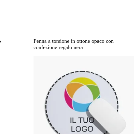
M
M
o
Penna a torsione in ottone opaco con
a
a
confezione regalo nera
t
t
Novità
t
t
B
W
l
h
a
i
c
t
k
e