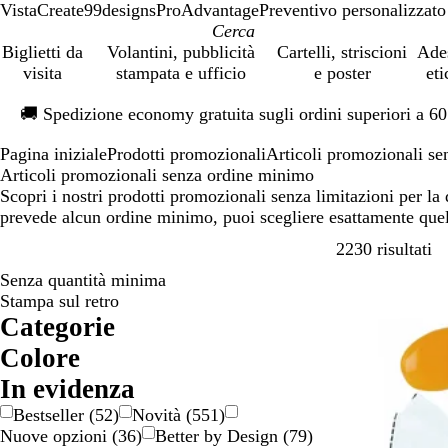
VistaCreate
99designs
ProAdvantage
Preventivo personalizzato
Biglietti da
Volantini, pubblicità
Cartelli, striscioni
Ade
visita
stampata e ufficio
e poster
eti
Diapositiva
🚚
Spedizione economy gratuita sugli ordini superiori a 6
1
di
Pagina iniziale
Prodotti promozionali
Articoli promozionali s
1
Articoli promozionali senza ordine minimo
Scopri i nostri prodotti promozionali senza limitazioni per la 
prevede alcun ordine minimo, puoi scegliere esattamente quel
Pa
2230 risultati
Senza quantità minima
Stampa sul retro
Categorie
Colore
A
A
B
B
B
G
G
M
N
O
R
R
V
V
M
T
In evidenza
r
r
e
i
l
i
r
a
e
r
o
o
e
i
u
r
Bestseller
(
52
)
Novità
(
551
)
a
g
i
a
u
a
i
r
r
o
s
s
r
o
l
a
Nuove opzioni
(
36
)
Better by Design
(
79
)
n
e
g
n
l
g
r
o
a
s
d
l
t
s