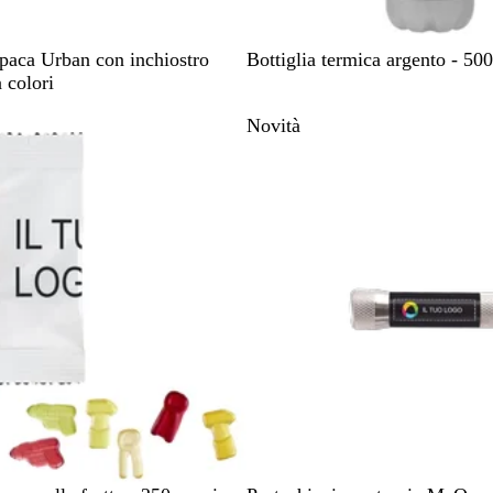
A
opaca Urban con inchiostro
Bottiglia termica argento - 50
r
 colori
g
Novità
e
n
t
o