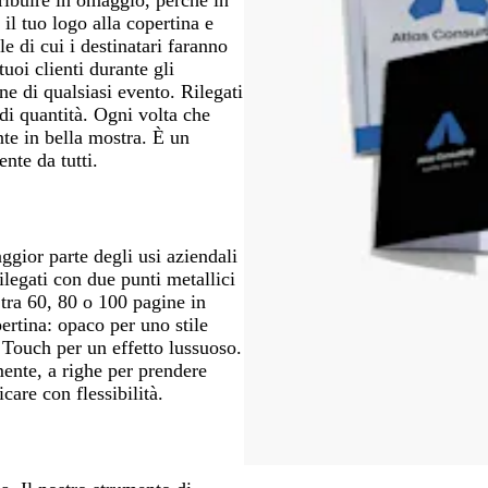
il tuo logo alla copertina e
e di cui i destinatari faranno
uoi clienti durante gli
one di qualsiasi evento. Rilegati
ndi quantità. Ogni volta che
te in bella mostra. È un
ente da tutti.
aggior parte degli usi aziendali
ilegati con due punti metallici
 tra 60, 80 o 100 pagine in
pertina: opaco per uno stile
t Touch per un effetto lussuoso.
ente, a righe per prendere
care con flessibilità.