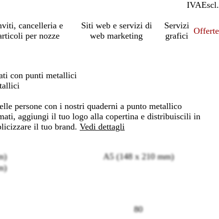
IVA
Incl.
Escl.
nviti, cancelleria e
Siti web e servizi di
Servizi
Offert
articoli per nozze
web marketing
grafici
ati con punti metallici
allici
elle persone con i nostri quaderni a punto metallico
mati, aggiungi il tuo logo alla copertina e distribuiscili in
icizzare il tuo brand.
Vedi dettagli
m)
A5 (148 x 210 mm)
m)
80
Loading