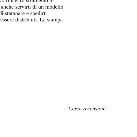
a. Il nostro strumento di
i anche servirti di un modello
di stampare e spedirti
essere distribuiti. La stampa
I
miei
termini
di
ricerca