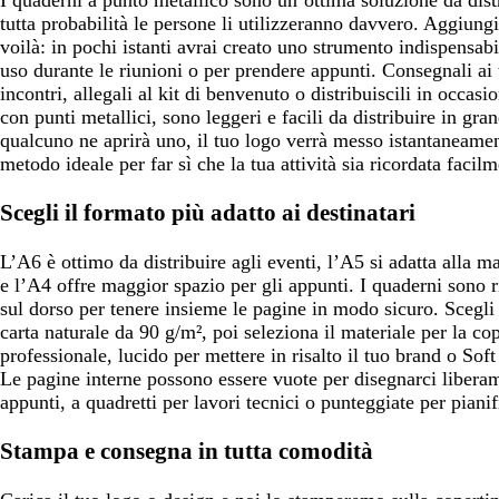
tutta probabilità le persone li utilizzeranno davvero. Aggiungi 
voilà: in pochi istanti avrai creato uno strumento indispensabil
uso durante le riunioni o per prendere appunti. Consegnali ai t
incontri, allegali al kit di benvenuto o distribuiscili in occasi
con punti metallici, sono leggeri e facili da distribuire in gra
qualcuno ne aprirà uno, il tuo logo verrà messo istantaneamen
metodo ideale per far sì che la tua attività sia ricordata facilm
Scegli il formato più adatto ai destinatari
L’A6 è ottimo da distribuire agli eventi, l’A5 si adatta alla m
e l’A4 offre maggior spazio per gli appunti. I quaderni sono r
sul dorso per tenere insieme le pagine in modo sicuro. Scegli
carta naturale da 90 g/m², poi seleziona il materiale per la co
professionale, lucido per mettere in risalto il tuo brand o Sof
Le pagine interne possono essere vuote per disegnarci liberam
appunti, a quadretti per lavori tecnici o punteggiate per pianifi
Stampa e consegna in tutta comodità