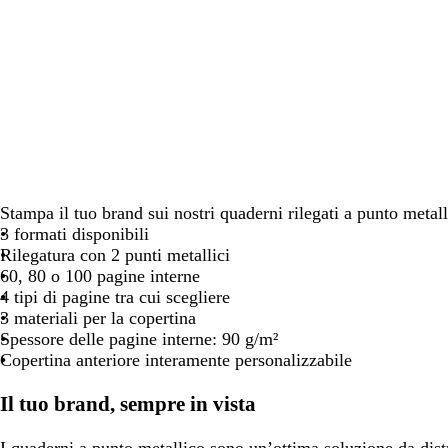
spostarti
spostarti
spostarti
Stampa il tuo brand sui nostri quaderni rilegati a punto metall
3 formati disponibili
Rilegatura con 2 punti metallici
60, 80 o 100 pagine interne
4 tipi di pagine tra cui scegliere
3 materiali per la copertina
Spessore delle pagine interne: 90 g/m²
Copertina anteriore interamente personalizzabile
Il tuo brand, sempre in vista
I quaderni a punto metallico sono un’ottima soluzione da dist