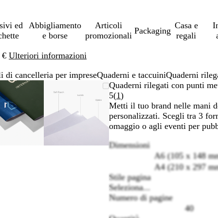
sivi ed
Abbigliamento
Articoli
Casa e
I
Packaging
chette
e borse
promozionali
regali
0 €
Ulteriori informazioni
li di cancelleria per imprese
Quaderni e taccuini
Quaderni rileg
L’immagine
Ingrandito
Usa
Clicca
L’immagine
Ingrandito
Usa
Clicca
Quaderni rilegati con punti met
può
a
i
per
può
a
i
per
Leggi
5
(
1
)
essere
minimo
comandi
allargare
essere
minimo
comandi
allargare
1
Metti il tuo brand nelle mani d
ingrandita
+
ingrandita
+
recensioni
personalizzati. Scegli tra 3 for
e
e
omaggio o agli eventi per pubbl
+
+
Dimensioni
per
per
A6 (105 x 148 m
ingrandire
ingrandire
o
o
A4 (210 x 297 m
ridurre
ridurre
Stile pagina
e
e
Seleziona...
le
le
Numero di pagine
frecce
frecce
40
per
per