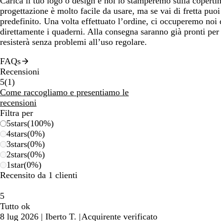
Carica il tuo logo o design e noi lo stamperemo sulla copertin
progettazione è molto facile da usare, ma se vai di fretta puo
predefinito. Una volta effettuato l’ordine, ci occuperemo noi 
direttamente i quaderni. Alla consegna saranno già pronti per 
resisterà senza problemi all’uso regolare.
FAQs
Recensioni
1
5
(
1
)
recensioni
Come raccogliamo e presentiamo le
recensioni
Filtra per
5
stars
(
100
%)
4
stars
(
0
%)
3
stars
(
0
%)
2
stars
(
0
%)
1
star
(
0
%)
Recensito da 1 clienti
5
Tutto ok
8 lug 2026
|
Iberto T.
|
Acquirente verificato