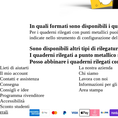
In quali formati sono disponibili i q
Per i quaderni rilegati con punti metallici pu
indicate nello strumento di configurazione del
Sono disponibili altri tipi di rilegatu
I quaderni rilegati a punto metallico
Posso abbinare i quaderni rilegati con
Lieti di aiutarti
La nostra azienda
Il mio account
Chi siamo
Contatti e assistenza
Lavora con noi
Consegna
Informazioni per gli 
Consigli e idee
Area stampa
Programma rivenditore
Accessibilità
Sconto studenti
erali